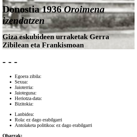
Donostia 1936
Oroimena
izendatzen
Giza eskubideen urraketak Gerra
Zibilean eta Frankismoan
- - -
Egoera zibila:
Sexua:
Jaioterria:
Jaioteguna:
Heriotza-data:
Bizitokia:
Lanbidea:
Rola:
ez dago erabilgarri
Antolaketa politikoa:
ez dago erabilgarri
Oharrak: