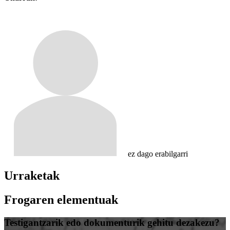
ez dago erabilgarri
Urraketak
Frogaren elementuak
Testigantzarik edo dokumenturik gehitu dezakezu?