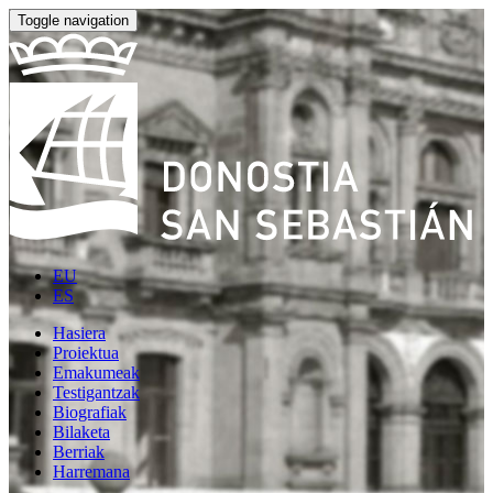
Toggle navigation
EU
ES
Hasiera
Proiektua
Emakumeak
Testigantzak
Biografiak
Bilaketa
Berriak
Harremana