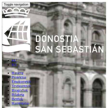
Toggle navigation
EU
ES
Hasiera
Proiektua
Emakumeak
Testigantzak
Biografiak
Bilaketa
Berriak
Harremana