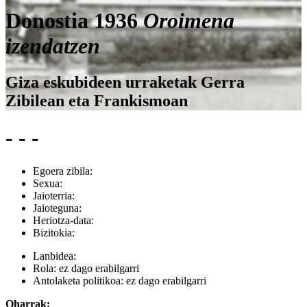
Donostia 1936
Oroimena
izendatzen
Giza eskubideen urraketak Gerra
Zibilean eta Frankismoan
- - -
Egoera zibila:
Sexua:
Jaioterria:
Jaioteguna:
Heriotza-data:
Bizitokia:
Lanbidea:
Rola:
ez dago erabilgarri
Antolaketa politikoa:
ez dago erabilgarri
Oharrak: