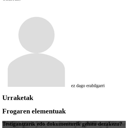
ez dago erabilgarri
Urraketak
Frogaren elementuak
Testigantzarik edo dokumenturik gehitu dezakezu?