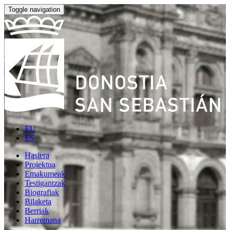
Toggle navigation
EU
ES
Hasiera
Proiektua
Emakumeak
Testigantzak
Biografiak
Bilaketa
Berriak
Harremana