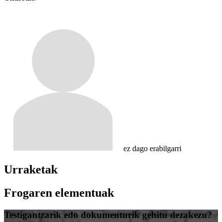
ez dago erabilgarri
Urraketak
Frogaren elementuak
Testigantzarik edo dokumenturik gehitu dezakezu?