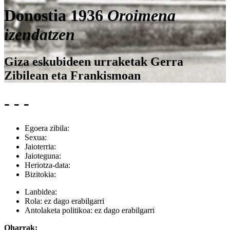
Donostia 1936
Oroimena
izendatzen
Giza eskubideen urraketak Gerra
Zibilean eta Frankismoan
- - -
Egoera zibila:
Sexua:
Jaioterria:
Jaioteguna:
Heriotza-data:
Bizitokia:
Lanbidea:
Rola:
ez dago erabilgarri
Antolaketa politikoa:
ez dago erabilgarri
Oharrak: