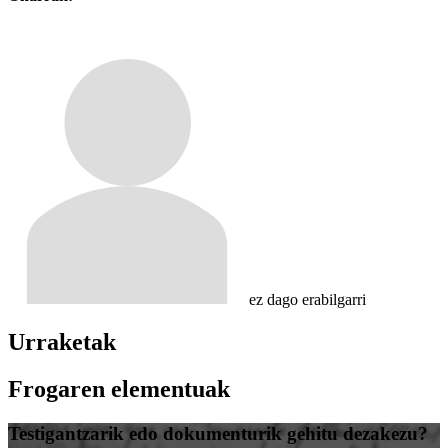
ez dago erabilgarri
Urraketak
Frogaren elementuak
Testigantzarik edo dokumenturik gehitu dezakezu?