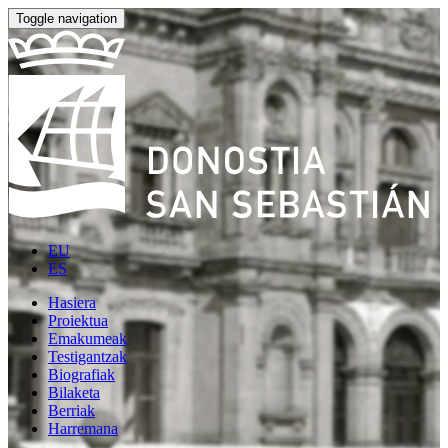
Toggle navigation
EU
ES
Hasiera
Proiektua
Emakumeak
Testigantzak
Biografiak
Bilaketa
Berriak
Harremana