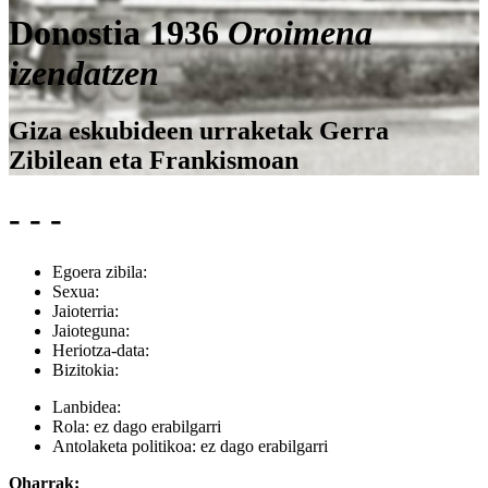
Donostia 1936
Oroimena
izendatzen
Giza eskubideen urraketak Gerra
Zibilean eta Frankismoan
- - -
Egoera zibila:
Sexua:
Jaioterria:
Jaioteguna:
Heriotza-data:
Bizitokia:
Lanbidea:
Rola:
ez dago erabilgarri
Antolaketa politikoa:
ez dago erabilgarri
Oharrak: