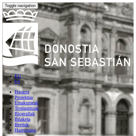
Toggle navigation
EU
ES
Hasiera
Proiektua
Emakumeak
Testigantzak
Biografiak
Bilaketa
Berriak
Harremana