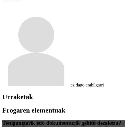
ez dago erabilgarri
Urraketak
Frogaren elementuak
Testigantzarik edo dokumenturik gehitu dezakezu?