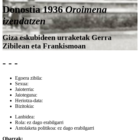
Donostia 1936
Oroimena
izendatzen
Giza eskubideen urraketak Gerra
Zibilean eta Frankismoan
- - -
Egoera zibila:
Sexua:
Jaioterria:
Jaioteguna:
Heriotza-data:
Bizitokia:
Lanbidea:
Rola:
ez dago erabilgarri
Antolaketa politikoa:
ez dago erabilgarri
Oharrak: