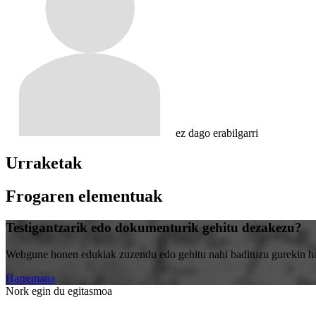
ez dago erabilgarri
Urraketak
Frogaren elementuak
Testigantzarik edo dokumenturik gehitu dezakezu?
Webgune honen edukiak zuzendu edo gehitu nahi badituzu gurekin harr
Harremana
Nork egin du egitasmoa