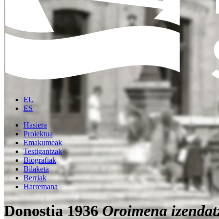
EU
ES
Hasiera
Proiektua
Emakumeak
Testigantzak
Biografiak
Bilaketa
Berriak
Harremana
Donostia 1936
Oroimena izendat