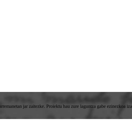
emanetan jar zaitezke. Proiektu hau zure laguntza gabe ezinezkoa izan