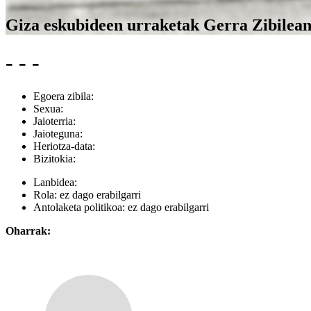
Giza eskubideen urraketak Gerra Zibilea
- - -
Egoera zibila:
Sexua:
Jaioterria:
Jaioteguna:
Heriotza-data:
Bizitokia:
Lanbidea:
Rola:
ez dago erabilgarri
Antolaketa politikoa:
ez dago erabilgarri
Oharrak: