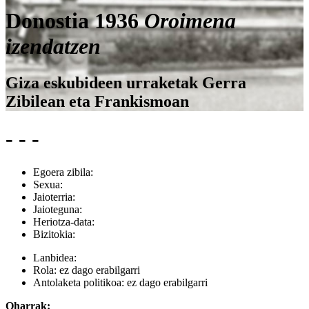
Donostia 1936
Oroimena
izendatzen
Giza eskubideen urraketak Gerra
Zibilean eta Frankismoan
- - -
Egoera zibila:
Sexua:
Jaioterria:
Jaioteguna:
Heriotza-data:
Bizitokia:
Lanbidea:
Rola:
ez dago erabilgarri
Antolaketa politikoa:
ez dago erabilgarri
Oharrak: