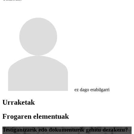
ez dago erabilgarri
Urraketak
Frogaren elementuak
Testigantzarik edo dokumenturik gehitu dezakezu?