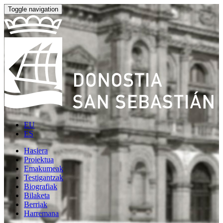
Toggle navigation
EU
ES
Hasiera
Proiektua
Emakumeak
Testigantzak
Biografiak
Bilaketa
Berriak
Harremana