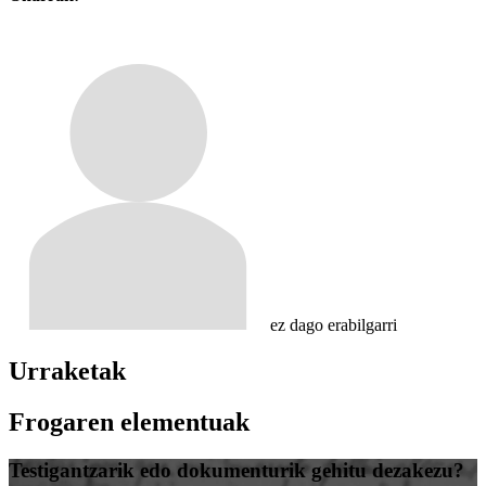
ez dago erabilgarri
Urraketak
Frogaren elementuak
Testigantzarik edo dokumenturik gehitu dezakezu?