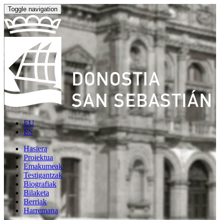
Toggle navigation
EU
ES
Hasiera
Proiektua
Emakumeak
Testigantzak
Biografiak
Bilaketa
Berriak
Harremana