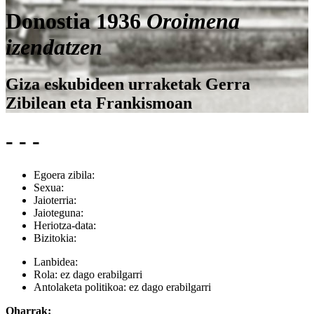
Donostia 1936
Oroimena
izendatzen
Giza eskubideen urraketak Gerra
Zibilean eta Frankismoan
- - -
Egoera zibila:
Sexua:
Jaioterria:
Jaioteguna:
Heriotza-data:
Bizitokia:
Lanbidea:
Rola:
ez dago erabilgarri
Antolaketa politikoa:
ez dago erabilgarri
Oharrak: