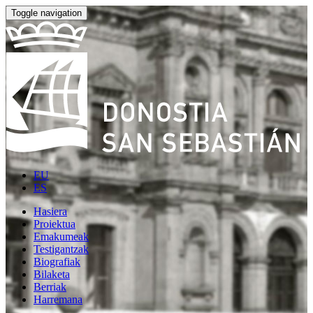
Toggle navigation
EU
ES
Hasiera
Proiektua
Emakumeak
Testigantzak
Biografiak
Bilaketa
Berriak
Harremana