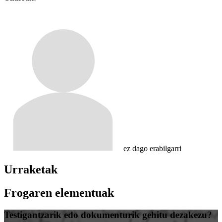
ez dago erabilgarri
Urraketak
Frogaren elementuak
Testigantzarik edo dokumenturik gehitu dezakezu?