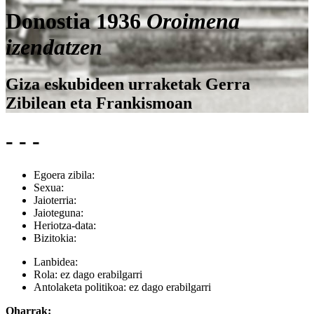
Donostia 1936
Oroimena
izendatzen
Giza eskubideen urraketak Gerra
Zibilean eta Frankismoan
- - -
Egoera zibila:
Sexua:
Jaioterria:
Jaioteguna:
Heriotza-data:
Bizitokia:
Lanbidea:
Rola:
ez dago erabilgarri
Antolaketa politikoa:
ez dago erabilgarri
Oharrak: