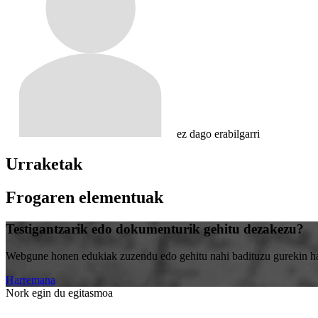
ez dago erabilgarri
Urraketak
Frogaren elementuak
Testigantzarik edo dokumenturik gehitu dezakezu?
Webgune honen edukiak zuzendu edo gehitu nahi badituzu gurekin harr
Harremana
Nork egin du egitasmoa