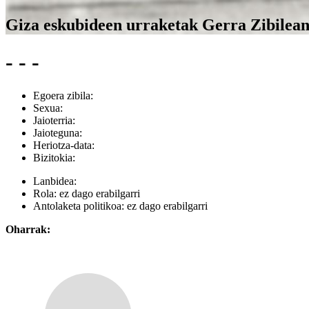
Giza eskubideen urraketak Gerra Zibilea
- - -
Egoera zibila:
Sexua:
Jaioterria:
Jaioteguna:
Heriotza-data:
Bizitokia:
Lanbidea:
Rola:
ez dago erabilgarri
Antolaketa politikoa:
ez dago erabilgarri
Oharrak: