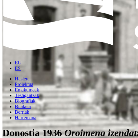
EU
ES
Hasiera
Proiektua
Emakumeak
Testigantzak
Biografiak
Bilaketa
Berriak
Harremana
Donostia 1936
Oroimena izendat