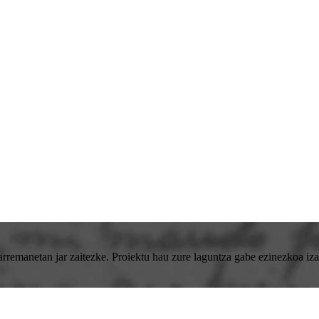
emanetan jar zaitezke. Proiektu hau zure laguntza gabe ezinezkoa izan