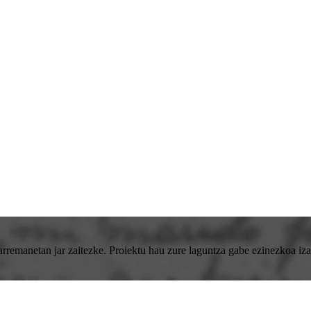
emanetan jar zaitezke. Proiektu hau zure laguntza gabe ezinezkoa izan