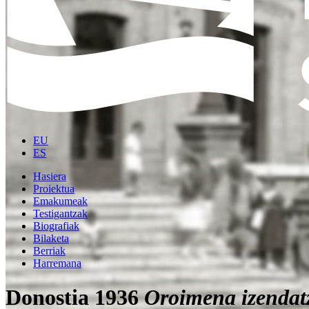
EU
ES
Hasiera
Proiektua
Emakumeak
Testigantzak
Biografiak
Bilaketa
Berriak
Harremana
Donostia 1936
Oroimena izendat