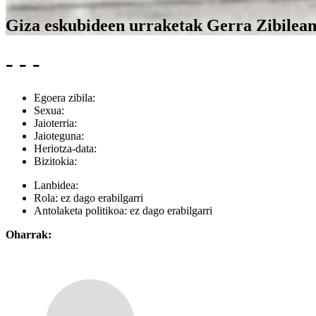
Giza eskubideen urraketak Gerra Zibilea
- - -
Egoera zibila:
Sexua:
Jaioterria:
Jaioteguna:
Heriotza-data:
Bizitokia:
Lanbidea:
Rola:
ez dago erabilgarri
Antolaketa politikoa:
ez dago erabilgarri
Oharrak: