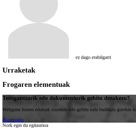
ez dago erabilgarri
Urraketak
Frogaren elementuak
Testigantzarik edo dokumenturik gehitu dezakezu?
Webgune honen edukiak zuzendu edo gehitu nahi badituzu gurekin harr
Harremana
Nork egin du egitasmoa