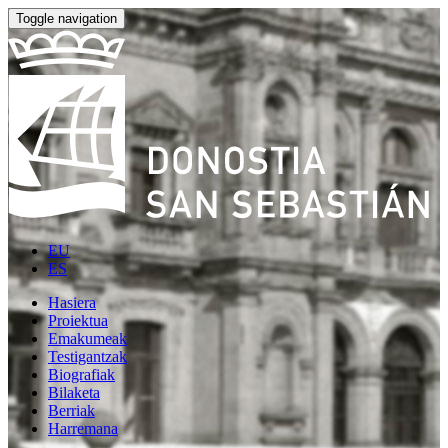
Toggle navigation
EU
ES
Hasiera
Proiektua
Emakumeak
Testigantzak
Biografiak
Bilaketa
Berriak
Harremana