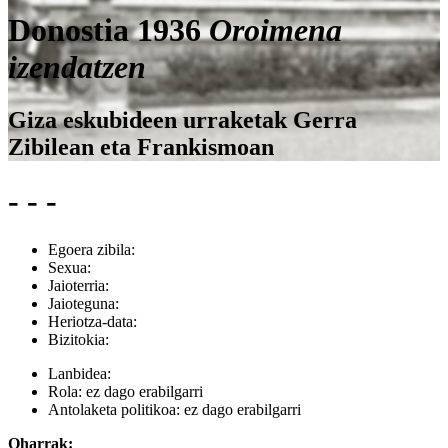
Donostia 1936
Oroimena
izendatzen
Giza eskubideen urraketak Gerra
Zibilean eta Frankismoan
- - -
Egoera zibila:
Sexua:
Jaioterria:
Jaioteguna:
Heriotza-data:
Bizitokia:
Lanbidea:
Rola:
ez dago erabilgarri
Antolaketa politikoa:
ez dago erabilgarri
Oharrak: