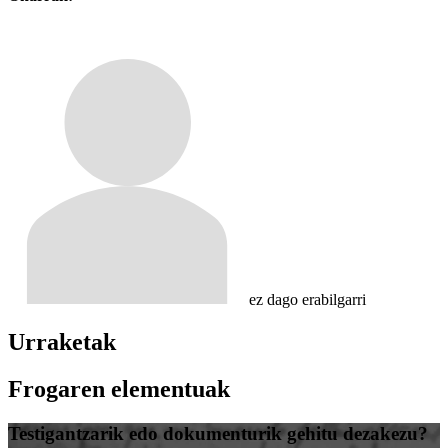
ez dago erabilgarri
Urraketak
Frogaren elementuak
Testigantzarik edo dokumenturik gehitu dezakezu?