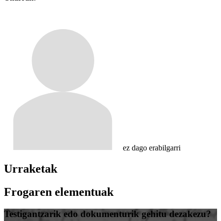
ez dago erabilgarri
Urraketak
Frogaren elementuak
Testigantzarik edo dokumenturik gehitu dezakezu?