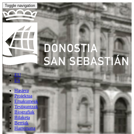
Toggle navigation
EU
ES
Hasiera
Proiektua
Emakumeak
Testigantzak
Biografiak
Bilaketa
Berriak
Harremana