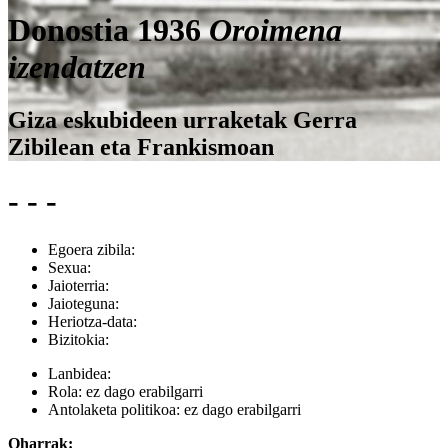
Donostia 1936
Oroimena
izendatzen
Giza eskubideen urraketak Gerra
Zibilean eta Frankismoan
- - -
Egoera zibila:
Sexua:
Jaioterria:
Jaioteguna:
Heriotza-data:
Bizitokia:
Lanbidea:
Rola:
ez dago erabilgarri
Antolaketa politikoa:
ez dago erabilgarri
Oharrak: