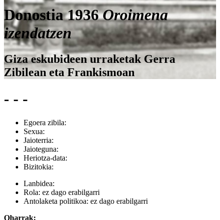
Donostia 1936
Oroimena
izendatzen
Giza eskubideen urraketak Gerra
Zibilean eta Frankismoan
- - -
Egoera zibila:
Sexua:
Jaioterria:
Jaioteguna:
Heriotza-data:
Bizitokia:
Lanbidea:
Rola:
ez dago erabilgarri
Antolaketa politikoa:
ez dago erabilgarri
Oharrak: