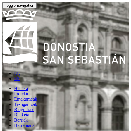
Toggle navigation
EU
ES
Hasiera
Proiektua
Emakumeak
Testigantzak
Biografiak
Bilaketa
Berriak
Harremana