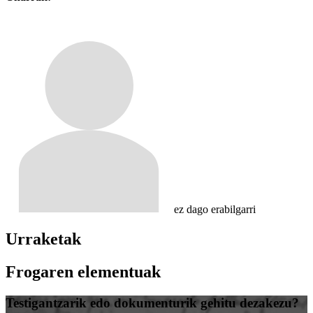
ez dago erabilgarri
Urraketak
Frogaren elementuak
Testigantzarik edo dokumenturik gehitu dezakezu?