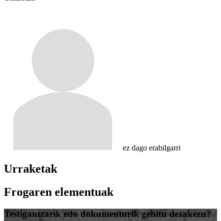
ez dago erabilgarri
Urraketak
Frogaren elementuak
Testigantzarik edo dokumenturik gehitu dezakezu?