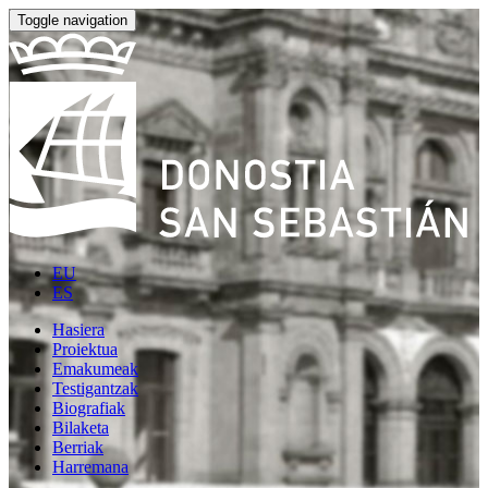
Toggle navigation
EU
ES
Hasiera
Proiektua
Emakumeak
Testigantzak
Biografiak
Bilaketa
Berriak
Harremana