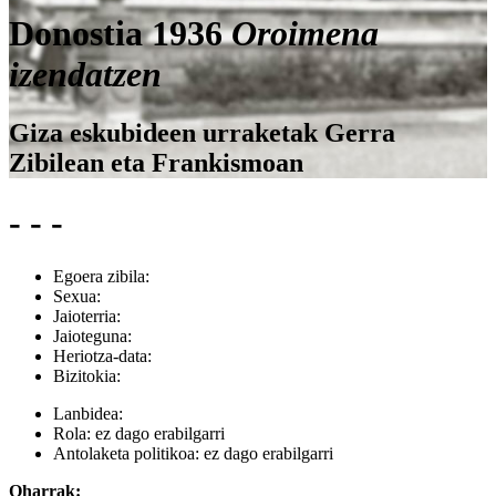
Donostia 1936
Oroimena
izendatzen
Giza eskubideen urraketak Gerra
Zibilean eta Frankismoan
- - -
Egoera zibila:
Sexua:
Jaioterria:
Jaioteguna:
Heriotza-data:
Bizitokia:
Lanbidea:
Rola:
ez dago erabilgarri
Antolaketa politikoa:
ez dago erabilgarri
Oharrak: