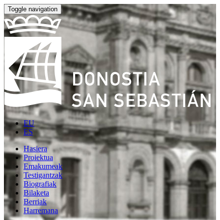
Toggle navigation
EU
ES
Hasiera
Proiektua
Emakumeak
Testigantzak
Biografiak
Bilaketa
Berriak
Harremana