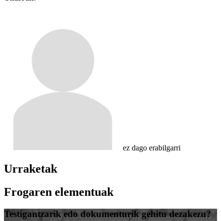
ez dago erabilgarri
Urraketak
Frogaren elementuak
Testigantzarik edo dokumenturik gehitu dezakezu?