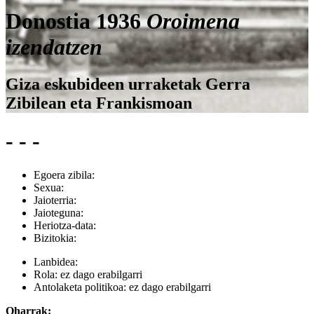
Donostia 1936
Oroimena
izendatzen
Giza eskubideen urraketak Gerra
Zibilean eta Frankismoan
- - -
Egoera zibila:
Sexua:
Jaioterria:
Jaioteguna:
Heriotza-data:
Bizitokia:
Lanbidea:
Rola:
ez dago erabilgarri
Antolaketa politikoa:
ez dago erabilgarri
Oharrak: