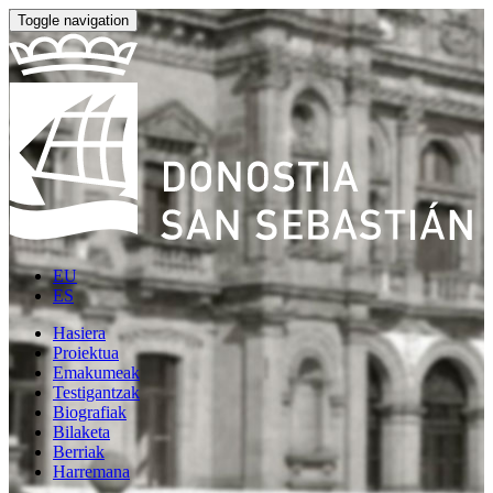
Toggle navigation
EU
ES
Hasiera
Proiektua
Emakumeak
Testigantzak
Biografiak
Bilaketa
Berriak
Harremana