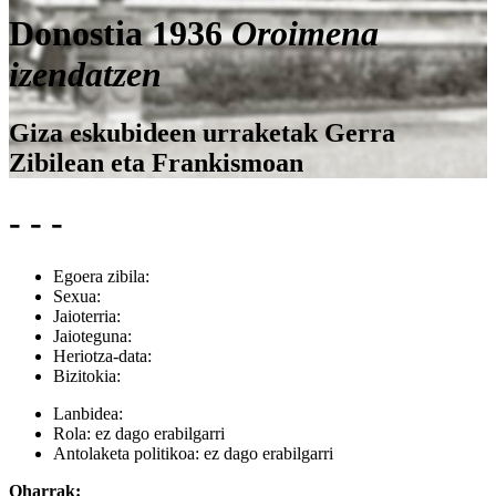
Donostia 1936
Oroimena
izendatzen
Giza eskubideen urraketak Gerra
Zibilean eta Frankismoan
- - -
Egoera zibila:
Sexua:
Jaioterria:
Jaioteguna:
Heriotza-data:
Bizitokia:
Lanbidea:
Rola:
ez dago erabilgarri
Antolaketa politikoa:
ez dago erabilgarri
Oharrak: