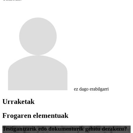
ez dago erabilgarri
Urraketak
Frogaren elementuak
Testigantzarik edo dokumenturik gehitu dezakezu?