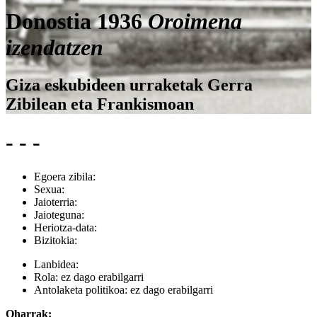
Donostia 1936
Oroimena
izendatzen
Giza eskubideen urraketak Gerra
Zibilean eta Frankismoan
- - -
Egoera zibila:
Sexua:
Jaioterria:
Jaioteguna:
Heriotza-data:
Bizitokia:
Lanbidea:
Rola:
ez dago erabilgarri
Antolaketa politikoa:
ez dago erabilgarri
Oharrak: