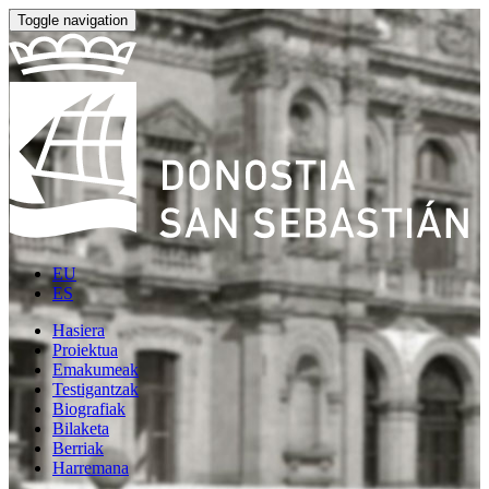
Toggle navigation
EU
ES
Hasiera
Proiektua
Emakumeak
Testigantzak
Biografiak
Bilaketa
Berriak
Harremana