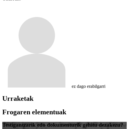
ez dago erabilgarri
Urraketak
Frogaren elementuak
Testigantzarik edo dokumenturik gehitu dezakezu?