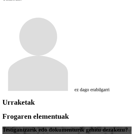
ez dago erabilgarri
Urraketak
Frogaren elementuak
Testigantzarik edo dokumenturik gehitu dezakezu?