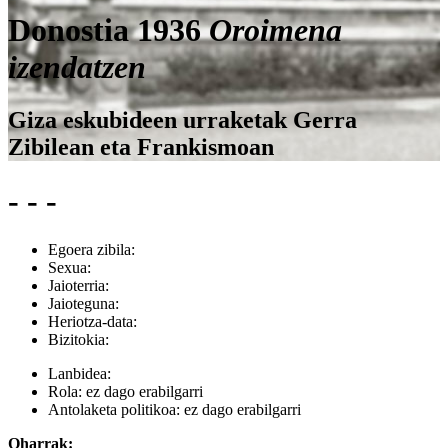
Donostia 1936
Oroimena
izendatzen
Giza eskubideen urraketak Gerra
Zibilean eta Frankismoan
- - -
Egoera zibila:
Sexua:
Jaioterria:
Jaioteguna:
Heriotza-data:
Bizitokia:
Lanbidea:
Rola:
ez dago erabilgarri
Antolaketa politikoa:
ez dago erabilgarri
Oharrak: