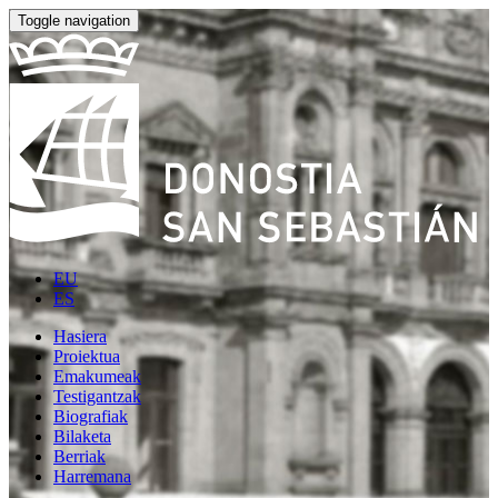
Toggle navigation
EU
ES
Hasiera
Proiektua
Emakumeak
Testigantzak
Biografiak
Bilaketa
Berriak
Harremana