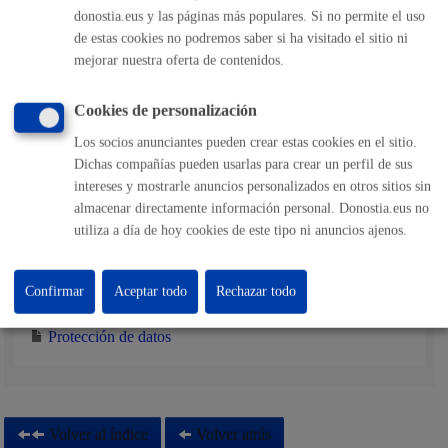
donostia.eus y las páginas más populares. Si no permite el uso
La requerida en la tramitación o cualquier otra que el
de estas cookies no podremos saber si ha visitado el sitio ni
interesado quiera aportar.
mejorar nuestra oferta de contenidos.
Tamaño máximo anexos:
300 Mb
Cookies de personalización
Responsable de la tramitación
Los socios anunciantes pueden crear estas cookies en el sitio.
Dichas compañías pueden usarlas para crear un perfil de sus
intereses y mostrarle anuncios personalizados en otros sitios sin
Departamento:
Dirección de Presidencia
almacenar directamente información personal. Donostia.eus no
utiliza a día de hoy cookies de este tipo ni anuncios ajenos.
Protección de datos
Confirmar
Aceptar todo
Rechazar todo
Protección de datos
Volver al índice
Volver atrás