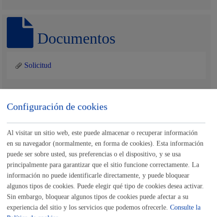
Documentos
Solicitud
Configuración de cookies
Descripción del trámite
Al visitar un sitio web, este puede almacenar o recuperar información
Este trámite sirve para aportar documentación a un
en su navegador (normalmente, en forma de cookies). Esta información
expediente.
puede ser sobre usted, sus preferencias o el dispositivo, y se usa
principalmente para garantizar que el sitio funcione correctamente. La
Quién lo puede solicitar
información no puede identificarle directamente, y puede bloquear
algunos tipos de cookies. Puede elegir qué tipo de cookies desea activar.
Sin embargo, bloquear algunos tipos de cookies puede afectar a su
experiencia del sitio y los servicios que podemos ofrecerle.
Consulte la
La persona interesada o quien tenga autorización para