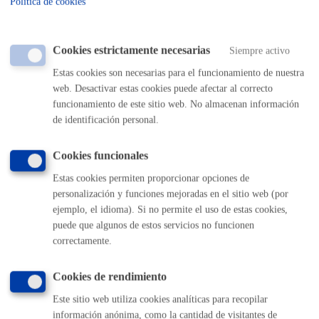
Política de cookies
representarla.
Puedes autorizar a otra persona para que realice este
Cookies estrictamente necesarias
Siempre activo
trámite en tu nombre rellenando esta
autorización de
Estas cookies son necesarias para el funcionamiento de nuestra
representación
.
web. Desactivar estas cookies puede afectar al correcto
Si quieres otorgar una representación más duradera
funcionamiento de este sitio web. No almacenan información
puedes hacerlo en el
registro de representantes
.
de identificación personal.
Cookies funcionales
Estas cookies permiten proporcionar opciones de
Cuándo lo pueden solicitar
personalización y funciones mejoradas en el sitio web (por
ejemplo, el idioma). Si no permite el uso de estas cookies,
puede que algunos de estos servicios no funcionen
Durante todo el año
correctamente.
Cookies de rendimiento
Documentación necesaria
Este sitio web utiliza cookies analíticas para recopilar
información anónima, como la cantidad de visitantes de