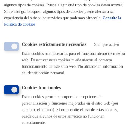
la cabecera de los documento enviados por el ayuntamiento.
algunos tipos de cookies. Puede elegir qué tipo de cookies desea activar.
Sin embargo, bloquear algunos tipos de cookies puede afectar a su
Las alegaciones se deberán efectuar por esta vía a
experiencia del sitio y los servicios que podemos ofrecerle.
Consulte la
excepción de los siguientes casos:
Política de cookies
Reclamación ante el Tribunal Económico-
Administrativo
Recursos de reposición en materia tributaria
Multas de tráfico. Alegaciones
Cookies estrictamente necesarias
Siempre activo
Multas de tráfico. Recursos de reposición a la sanción
Aportaciones y alegaciones a la elaboración y
Estas cookies son necesarias para el funcionamiento de nuestra
aprobación de planes y normativa municipal
web. Desactivar estas cookies puede afectar al correcto
funcionamiento de este sitio web. No almacenan información
de identificación personal.
Quién lo puede solicitar
Cookies funcionales
Estas cookies permiten proporcionar opciones de
La persona interesada o quien tenga autorización para
personalización y funciones mejoradas en el sitio web (por
representarla.
ejemplo, el idioma). Si no permite el uso de estas cookies,
puede que algunos de estos servicios no funcionen
Puedes autorizar a otra persona para que realice este
correctamente.
trámite en tu nombre rellenando esta
autorización de