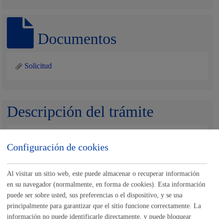
Documentos
Solicitud
Descripción del trámite
Durante la tramitación de un expediente, en diferentes
Configuración de cookies
momentos, las personas interesadas pueden presentar
alegaciones. Así mismo, frente una resolución dictada en el
marco de un expediente, las personas interesadas pueden
Al visitar un sitio web, este puede almacenar o recuperar información
presentar un recurso (cuando corresponda). En ambos
en su navegador (normalmente, en forma de cookies). Esta información
puede ser sobre usted, sus preferencias o el dispositivo, y se usa
casos, se deberá hacer uso de este trámite, indicando el tipo
principalmente para garantizar que el sitio funcione correctamente. La
de expediente y el número de expediente que encontrará en
información no puede identificarle directamente, y puede bloquear