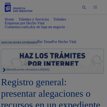
Buscar
Home
/
Trámites y Servicios
/
Trámites
/
Empresas por Hecho Vital
/
Comienzo,varío,doy de baja un negocio
/
Por Tema
Por Hecho Vital
ASOCIACIONES-ENTIDADES
Identificación electrónica B@kQ
Registro general:
presentar alegaciones o
recursos en un expediente