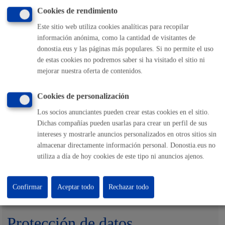
representación
.
Cookies de rendimiento
Si quieres otorgar una representación más duradera
Este sitio web utiliza cookies analíticas para recopilar
puedes hacerlo en el
registro de representantes
.
información anónima, como la cantidad de visitantes de
donostia.eus y las páginas más populares. Si no permite el uso
de estas cookies no podremos saber si ha visitado el sitio ni
mejorar nuestra oferta de contenidos.
Cuándo lo pueden solicitar
Cookies de personalización
Los socios anunciantes pueden crear estas cookies en el sitio.
Durante todo el año
Dichas compañías pueden usarlas para crear un perfil de sus
intereses y mostrarle anuncios personalizados en otros sitios sin
almacenar directamente información personal. Donostia.eus no
Responsable de la tramitación
utiliza a día de hoy cookies de este tipo ni anuncios ajenos.
Departamento:
Dirección de Presidencia
Confirmar
Aceptar todo
Rechazar todo
Protección de datos