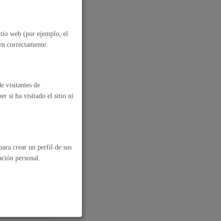
itio web (por ejemplo, el
nen correctamente.
e visitantes de
 si ha visitado el sitio ni
ara crear un perfil de sus
ación personal.
al
Catálogo de trámites
les