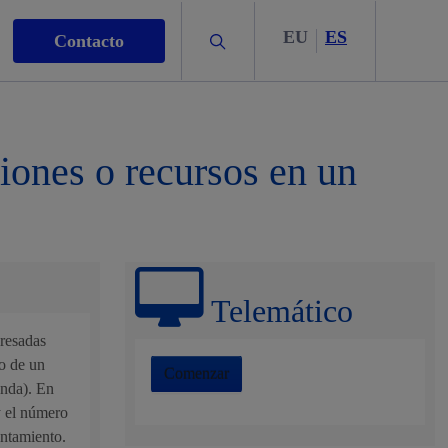
EU
ES
Buscar
Contacto
ciones o recursos en un
s
Telemático
eresadas
nismo
co de un
Comenzar
onda). En
y el número
untamiento.