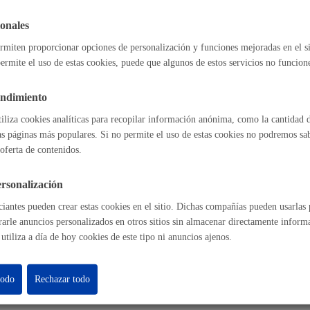
onales
 lo pueden solicitar
rmiten proporcionar opciones de personalización y funciones mejoradas en el s
Cultura
ermite el uso de estas cookies, puede que algunos de estos servicios no funcio
do el año
endimiento
tiliza cookies analíticas para recopilar información anónima, como la cantidad d
Turismo
as páginas más populares. Si no permite el uso de estas cookies no podremos saber
sable de la tramitación
oferta de contenidos.
ento:
Dirección de Presidencia
rsonalización
iantes pueden crear estas cookies en el sitio. Dichas compañías pueden usarlas p
rarle anuncios personalizados en otros sitios sin almacenar directamente inform
ción de datos
utiliza a día de hoy cookies de este tipo ni anuncios ajenos.
lidad
Administración municip
ón de datos
todo
Rechazar todo
as
Tablón de anuncios oficia