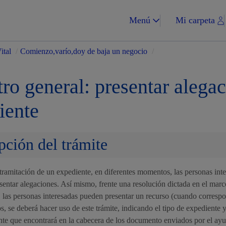
Menú
Mi carpeta
ital
/
Comienzo,varío,doy de baja un negocio
/
ro general: presentar alega
iente
Impuestos y multa
pción del trámite
tramitación de un expediente, en diferentes momentos, las personas int
Vivienda y urba
entar alegaciones. Así mismo, frente una resolución dictada en el mar
 las personas interesadas pueden presentar un recurso (cuando corresp
, se deberá hacer uso de este trámite, indicando el tipo de expediente 
nte que encontrará en la cabecera de los documento enviados por el ay