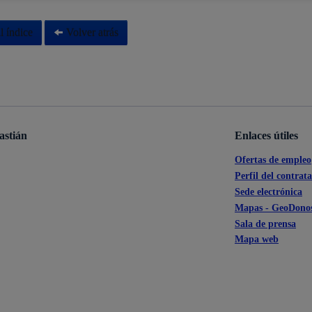
s
Calendario fiscal
l índice
Volver atrás
a cultural
Portal de transparencia
astián
Enlaces útiles
Ofertas de empleo
Perfil del contrat
Sede electrónica
Mapas - GeoDonos
Sala de prensa
Mapa web