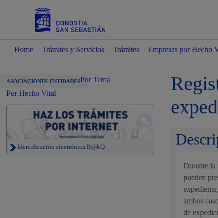
Home
/
Trámites y Servicios
/
Trámites
/
Empresas por Hecho V
Servicios
Regist
Por Tema
ASOCIACIONES-ENTIDADES
Por Hecho Vital
exped
Padrón y asuntos personales
Descri
Identificación electrónica B@kQ
Durante la 
Servicios sociales
pueden pres
expediente,
ambos casos
de expedie