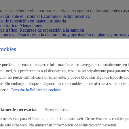
Espacio público
ones se deberán efectuar por esta vía a excepción de los siguientes caso
ación ante el Tribunal Económico-Administrativo
s de reposición en materia tributaria
de tráfico. Alegaciones
de tráfico. Recursos de reposición a la sanción
iones y alegaciones a la elaboración y aprobación de planes y normati
pal
Euskera
cookies
lo puede solicitar
ste puede almacenar o recuperar información en su navegador (normalmente, en 
 usted, sus preferencias o el dispositivo, y se usa principalmente para garantiza
ión no puede identificarle directamente, y puede bloquear algunos tipos de coo
Desarrollo económic
na interesada o quien tenga autorización para representarla.
ar. Sin embargo, bloquear algunos tipos de cookies puede afectar a su experienci
ecerle.
Consulte la Política de cookies
utorizar a otra persona para que realice este trámite en tu nombre relle
ción de representación
.
ctamente necesarias
Siempre activo
es otorgar una representación más duradera puedes hacerlo en el
registr
Igualdad, derechos 
tantes
.
n necesarias para el funcionamiento de nuestra web. Desactivar estas cookies pu
de este sitio web. No almacenan información de identificación personal.