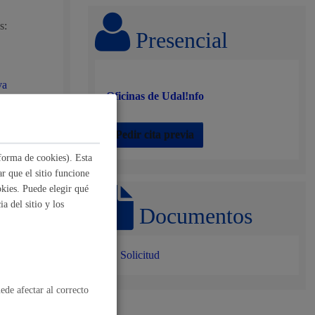
, residuos y medioambiente
s:
Presencial
va
Oficinas de Udal!nfo
Pedir cita previa
forma de cookies). Esta
r que el sitio funcione
kies. Puede elegir qué
o y empleo
a del sitio y los
Documentos
nando esta
Solicitud
o de
humanos y convivencia
ede afectar al correcto