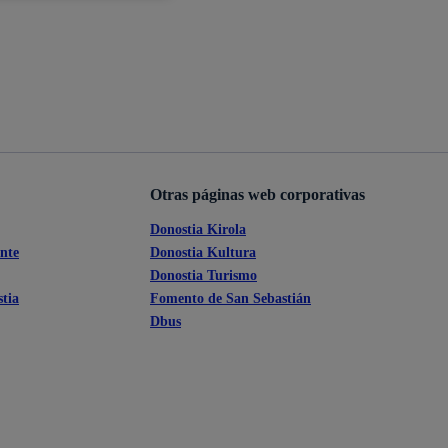
Ayuda a la tramitación
Otras páginas web corporativas
Donostia Kirola
ante
Donostia Kultura
Donostia Turismo
tia
Fomento de San Sebastián
Dbus