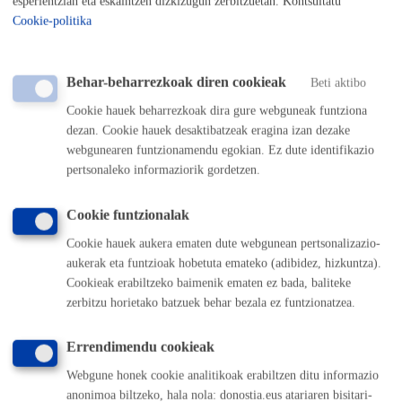
esperientzian eta eskaintzen dizkizugun zerbitzuetan. Kontsultatu
eta udalak igorritako dokumentuetan goiburuan agertzen
Cookie-politika
den espediente zenbakia sartu beharko da.
Alegazio guztiak bide honetatik egin behar dira ondoko
Behar-beharrezkoak diren cookieak
Beti aktibo
salbuespenak izan ezik:
Cookie hauek beharrezkoak dira gure webguneak funtziona
Auzitegi Ekonomiko-Administratiboaren aurrean
erreklamatzea
dezan. Cookie hauek desaktibatzeak eragina izan dezake
Berraztertze errekurtsoak zerga arloan
webgunearen funtzionamendu egokian. Ez dute identifikazio
Trafiko isunak: Alegazioak
pertsonaleko informaziorik gordetzen.
Trafiko isuna: Zigorrak berraztertzeko errekurtsoak
Udal planak eta araudia prestatu eta onesteko ekarpenak
eta alegazioak egitea
Cookie funtzionalak
Cookie hauek aukera ematen dute webgunean pertsonalizazio-
aukerak eta funtzioak hobetuta emateko (adibidez, hizkuntza).
Interesdunak edo bera ordezkatzeko baimena duenak.
Cookieak erabiltzeko baimenik ematen ez bada, baliteke
zerbitzu horietako batzuek behar bezala ez funtzionatzea.
Beste pertsona bat baimen dezakezu tramite hau zure
izenean egin dezan. Horretarako
ordezkaritza baimen hau
Errendimendu cookieak
bete beharko duzu.
Webgune honek cookie analitikoak erabiltzen ditu informazio
Ordezkaritza iraunkorragoa eman nahi baduzu,
ordezkarien
anonimoa biltzeko, hala nola: donostia.eus atariaren bisitari-