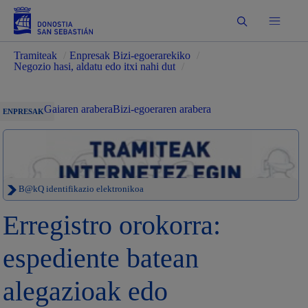
Bilatu
Tramiteak
/
Enpresak Bizi-egoerarekiko
/
Negozio hasi, aldatu edo itxi nahi dut
/
Gaiaren arabera
Bizi-egoeraren arabera
ENPRESAK
B@kQ identifikazio elektronikoa
Erregistro orokorra:
espediente batean
alegazioak edo