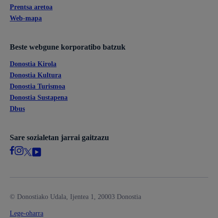
Prentsa aretoa
Web-mapa
Beste webgune korporatibo batzuk
Donostia Kirola
Donostia Kultura
Donostia Turismoa
Donostia Sustapena
Dbus
Sare sozialetan jarrai gaitzazu
© Donostiako Udala, Ijentea 1, 20003 Donostia
Lege-oharra