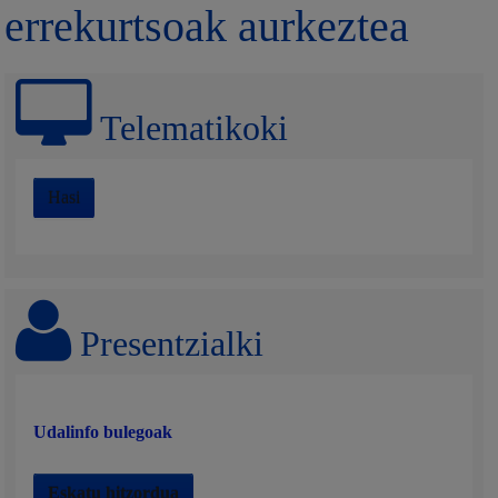
errekurtsoak aurkeztea
Telematikoki
Hasi
Presentzialki
Udalinfo bulegoak
Eskatu hitzordua