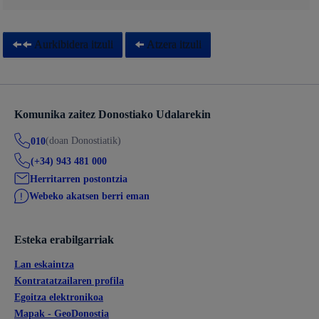
Aurkibidera itzuli
Atzera itzuli
Komunika zaitez Donostiako Udalarekin
(doan Donostiatik)
010
(+34) 943 481 000
Herritarren postontzia
Webeko akatsen berri eman
Esteka erabilgarriak
Lan eskaintza
Kontratatzailaren profila
Egoitza elektronikoa
Mapak - GeoDonostia