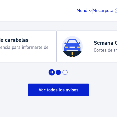
Menú
Mi carpeta
Horarios y 
rograma
Udalinfo, Dono
Urgull, Honda
Impuestos y multas
Vivienda y urbanis
Ver todos los avisos
Espacio público, r