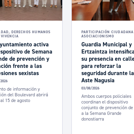
ad
Administración municipal
Tablón de anuncios oficiales
Calendario fiscal
LDAD, DERECHOS HUMANOS
PARTICIPACIÓN CIUDADANA
NVIVENCIA
ASOCIACIONISMO
tural
Portal de transparencia
Ayuntamiento activa
Guardia Municipal y
ispositivo de Semana
Ertzaintza intensific
nde de prevención y
su presencia en call
ción frente a las
para reforzar la
siones sexistas
seguridad durante la
Aste Nagusia
/2026
nto de información y
03/08/2026
ión del Boulevard abrirá
Ambos cuerpos policiales
 al 15 de agosto
coordinan el dispositivo
conjunto de prevención de
a la Semana Grande
donostiarra