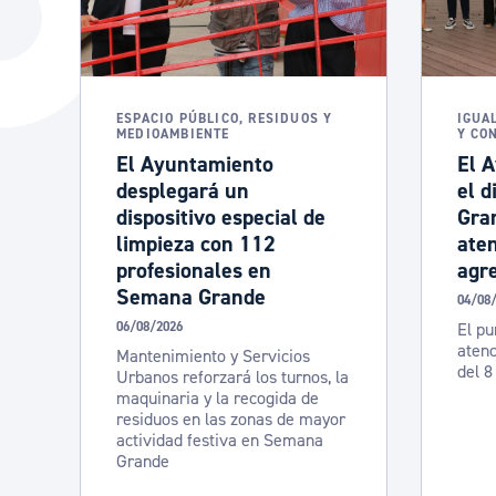
La ciudad
Actualid
La ciudad ahora
Noticias
Descubre la ciudad
Avisos
ESPACIO PÚBLICO, RESIDUOS Y
IGUA
MEDIOAMBIENTE
Y CO
La ciudad futura
Agenda cul
El Ayuntamiento
El 
desplegará un
el d
dispositivo especial de
Gra
limpieza con 112
aten
profesionales en
agre
Semana Grande
04/08
06/08/2026
El pu
atenc
Mantenimiento y Servicios
del 8
Urbanos reforzará los turnos, la
maquinaria y la recogida de
residuos en las zonas de mayor
actividad festiva en Semana
Grande