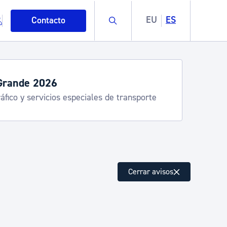
Buscar
EU
ES
Contacto
servicios de verano
stia Kirola, Donostia Kultura, San Telmo,
lea, Turismo
mo
Cerrar avisos
esiduos y medioambiente