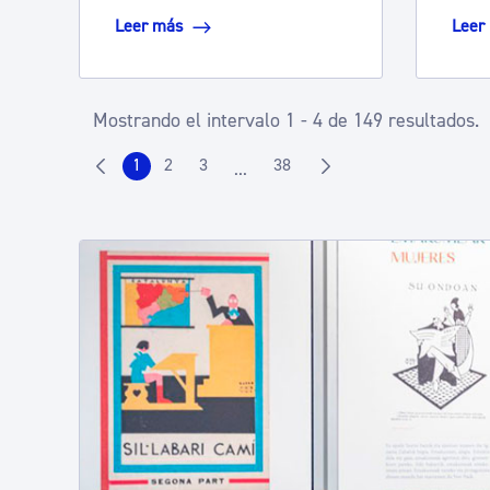
Leer más
Leer
Mostrando el intervalo 1 - 4 de 149 resultados.
1
2
3
38
...
Página
Página
Página
Página
Páginas intermedias Use TAB para