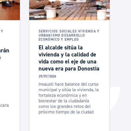
Catálogo de trámites
Ayuda a la tramitación
 Y
SERVICIOS SOCIALES VIVIENDA Y
URBANISMO DESARROLLO
ECONÓMICO Y EMPLEO
El alcalde sitúa la
arán
vivienda y la calidad de
e
vida como el eje de una
nueva era para Donostia
29/07/2026
Insausti hace balance del curso
municipal y sitúa la vivienda, la
fortaleza económica y en
bienestar de la ciudadanía
 cara
como los grandes retos del
próximo tiempo de la ciudad