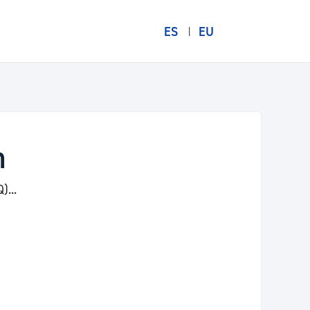
ES
EU
n
)...