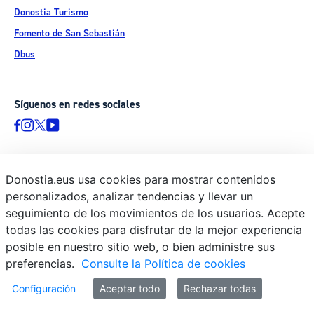
Donostia Turismo
Fomento de San Sebastián
Dbus
Síguenos en redes sociales
Donostia.eus usa cookies para mostrar contenidos
© Donostiako Udala - Ayuntamiento de Donostia / San Sebastián
personalizados, analizar tendencias y llevar un
Ijentea 1, 20003 Donostia / San Sebastián
seguimiento de los movimientos de los usuarios. Acepte
Aviso legal
todas las cookies para disfrutar de la mejor experiencia
Política de privacidad
posible en nuestro sitio web, o bien administre sus
preferencias.
Consulte la Política de cookies
Política de cookies
Declaración de accesibilidad
Configuración
Aceptar todo
Rechazar todas