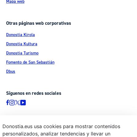
Mapa web
Otras páginas web corporativas
Donostia Kirola
Donostia Kultura
Donostia Turismo
Fomento de San Sebastián
Dbus
Síguenos en redes sociales
Donostia.eus usa cookies para mostrar contenidos
© Donostiako Udala - Ayuntamiento de Donostia / San Sebastián
personalizados, analizar tendencias y llevar un
Ijentea 1, 20003 Donostia / San Sebastián