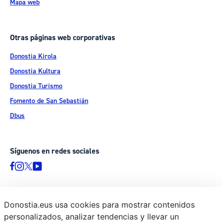
Mapa web
Otras páginas web corporativas
Donostia Kirola
Donostia Kultura
Donostia Turismo
Fomento de San Sebastián
Dbus
Síguenos en redes sociales
Donostia.eus usa cookies para mostrar contenidos
© Donostiako Udala - Ayuntamiento de Donostia / San Sebastián
personalizados, analizar tendencias y llevar un
Ijentea 1, 20003 Donostia / San Sebastián