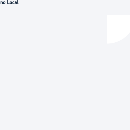
rno Local
y empleo
manos y convivencia