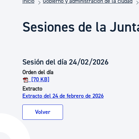
Inicio
Gobierno y administración de la ciudad
Seguridad ciudadana y emergencias
Sesiones de la Junt
Salud Pública, animales y consumo
Infancia y juventud
Sesión del día 24/02/2026
Orden del día
Participación ciudadana y asociacionismo
[70 KB]
Extracto
Extracto del 24 de febrero de 2026
Deporte
Volver