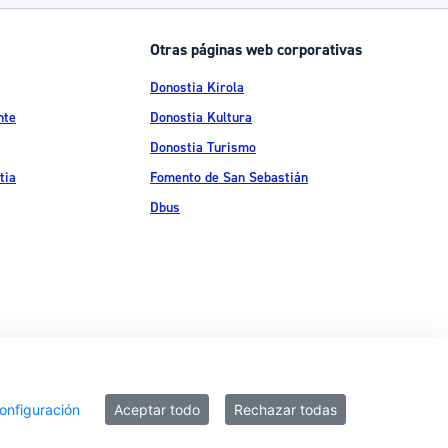
Catálogo de trámites
Otras páginas web corporativas
Donostia Kirola
Ayuda a la tramitación
nte
Donostia Kultura
Donostia Turismo
tia
Fomento de San Sebastián
Dbus
ítica de privacidad
Política de cookies
Declaración de accesibilidad
onfiguración
Aceptar todo
Rechazar todas