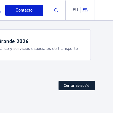
Buscar
EU
ES
Contacto
Grande 2026
áfico y servicios especiales de transporte
mo
Cerrar avisos
esiduos y medioambiente