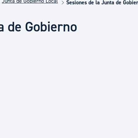
Junta de Gobierno Local
Euskera
Sesiones de la Junta de Gobie
a de Gobierno
Desarrollo económico 
Igualdad, Derechos Hu
Cultura
Turismo