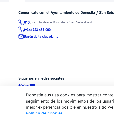
La ciudad
Actualid
Comunícate con el Ayuntamiento de Donostia / San Seb
La ciudad ahora
Noticias
(gratuito desde Donostia / San Sebastián)
010
Descubre la ciudad
Avisos
(+34) 943 481 000
La ciudad futura
Agenda cul
Buzón de la ciudadanía
Síguenos en redes sociales
Donostia.eus usa cookies para mostrar conten
seguimiento de los movimientos de los usuario
© Donostiako Udala - Ayuntamiento de Donostia / San Sebastián
mejor experiencia posible en nuestro sitio we
20003 Donostia / San Sebastián
Política de cookies