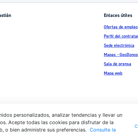
ad
Administración municipal
astián
Enlaces útiles
Tablón de anuncios oficiales
Ofertas de empleo
Calendario fiscal
Perfil del contrata
tural
Portal de transparencia
Sede electrónica
Mapas - GeoDonos
Sala de prensa
Mapa web
idos personalizados, analizar tendencias y llevar un
s. Acepte todas las cookies para disfrutar de la
Aviso legal
Pol
 Ijentea 1,
C
b, o bien administre sus preferencias.
Consulte la