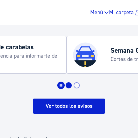
Menú
Mi carpeta
de carabelas
Semana 
rencia para informarte de
Cortes de tr
Impuestos y multas
Vivienda y urbanis
Ver todos los avisos
Espacio público, r