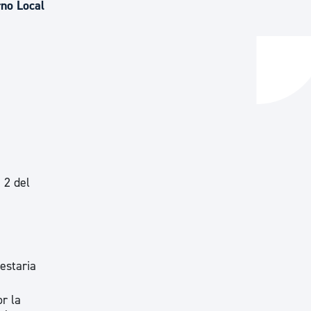
rno Local
y empleo
manos y convivencia
 2 del
estaria
r la