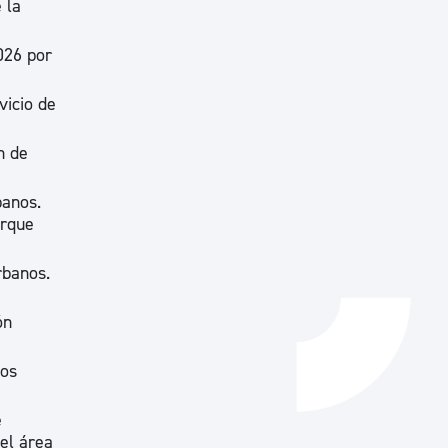
 la
Catálogo de trámites
026 por
vicio de
Ayuda a la tramitación
n de
banos.
arque
rbanos.
ón
vos
e
 el área