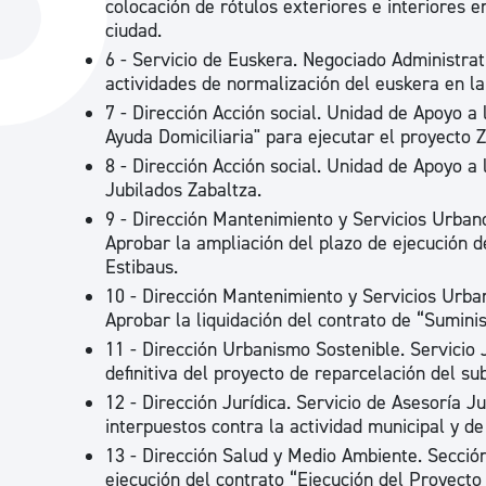
colocación de rótulos exteriores e interiores 
La ciudad
Actualid
ciudad.
6 - Servicio de Euskera. Negociado Administra
La ciudad ahora
Noticias
actividades de normalización del euskera en la
Descubre la ciudad
Avisos
7 - Dirección Acción social. Unidad de Apoyo a 
Ayuda Domiciliaria" para ejecutar el proyecto Z
La ciudad futura
Agenda cul
8 - Dirección Acción social. Unidad de Apoyo a 
Jubilados Zabaltza.
9 - Dirección Mantenimiento y Servicios Urban
Aprobar la ampliación del plazo de ejecución de
Estibaus.
10 - Dirección Mantenimiento y Servicios Urba
Aprobar la liquidación del contrato de “Suminis
11 - Dirección Urbanismo Sostenible. Servicio 
definitiva del proyecto de reparcelación del s
12 - Dirección Jurídica. Servicio de Asesoría J
interpuestos contra la actividad municipal y de
13 - Dirección Salud y Medio Ambiente. Sección
ejecución del contrato “Ejecución del Proyecto