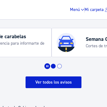
Menú
Mi carpeta
de carabelas
Semana 
rencia para informarte de
Cortes de tr
Impuestos y multas
Vivienda y urbanis
Ver todos los avisos
Espacio público, r