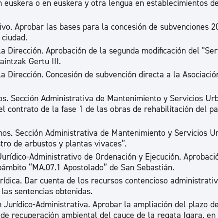
en euskera o en euskera y otra lengua en establecimientos de
ad
Administración municipal
tivo. Aprobar las bases para la concesión de subvenciones 2
Tablón de anuncios oficiales
 ciudad.
Calendario fiscal
la Dirección. Aprobación de la segunda modificación del "Ser
aintzak Gertu III.
tural
Portal de transparencia
la Dirección. Concesión de subvención directa a la Asociació
os. Sección Administrativa de Mantenimiento y Servicios Ur
l contrato de la fase 1 de las obras de rehabilitación del p
nos. Sección Administrativa de Mantenimiento y Servicios U
tro de arbustos y plantas vivaces”.
Jurídico-Administrativo de Ordenación y Ejecución. Aprobaci
ubámbito “MA.07.1 Apostolado” de San Sebastián.
urídica. Dar cuenta de los recursos contencioso administrati
 las sentencias obtenidas.
 Jurídico-Administrativa. Aprobar la ampliación del plazo d
 de recuperación ambiental del cauce de la regata Igara, en