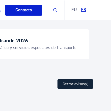
Buscar
EU
ES
Contacto
Grande 2026
áfico y servicios especiales de transporte
mo
Cerrar avisos
esiduos y medioambiente