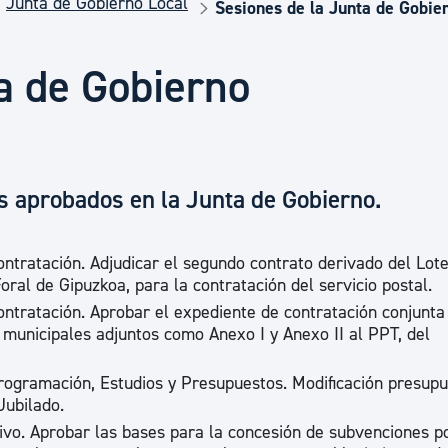
Junta de Gobierno Local
Euskera
Sesiones de la Junta de Gobie
a de Gobierno
Desarrollo económico 
Igualdad, Derechos Hu
s aprobados en la Junta de Gobierno.
Cultura
ontratación. Adjudicar el segundo contrato derivado del Lote
ral de Gipuzkoa, para la contratación del servicio postal.
ontratación. Aprobar el expediente de contratación conjunta
Turismo
s municipales adjuntos como Anexo I y Anexo II al PPT, del
Programación, Estudios y Presupuestos. Modificación presupu
Jubilado.
ivo. Aprobar las bases para la concesión de subvenciones po