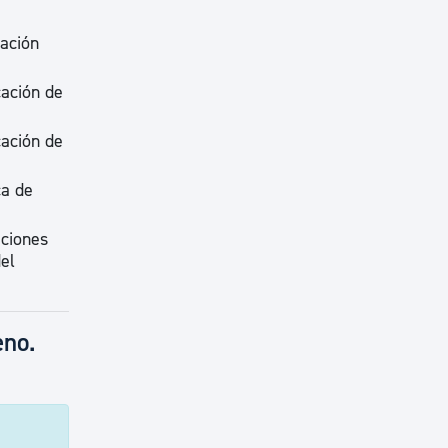
lación
cación de
cación de
ca de
aciones
el
eno.