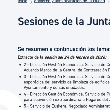
Inicio
Gobierno y administración de la ciudad
Seguridad ciudadana y emergencias
Sesiones de la Junt
Salud Pública, animales y consumo
Infancia y juventud
Se resumen a continuación los tema
Extracto de la
sesión del 24 de febrero de 2026:
Participación ciudadana y asociacionismo
2 - Dirección Gestión Económica. Servicio de C
Acuerdo Marco de la Central de Contratación Fo
3 - Dirección Gestión Económica. Servicio de C
Deporte
esporádica del servicio de limpieza de edificio
Ayuntamiento y de sus entidades.
4 - Dirección Gestión Económica. Servicio de 
para subvención extraordinaria a Hogares del 
5 - Servicio de Euskera. Negociado Administrat