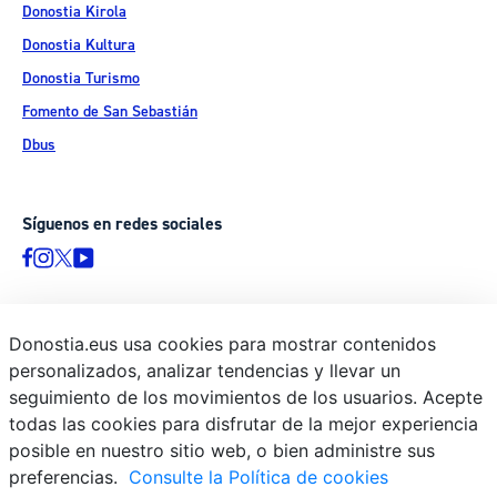
Donostia Kirola
Donostia Kultura
Donostia Turismo
Fomento de San Sebastián
Dbus
Síguenos en redes sociales
Donostia.eus usa cookies para mostrar contenidos
© Donostiako Udala - Ayuntamiento de Donostia / San Sebastián
personalizados, analizar tendencias y llevar un
Ijentea 1, 20003 Donostia / San Sebastián
seguimiento de los movimientos de los usuarios. Acepte
Aviso legal
todas las cookies para disfrutar de la mejor experiencia
Política de privacidad
posible en nuestro sitio web, o bien administre sus
preferencias.
Consulte la Política de cookies
Política de cookies