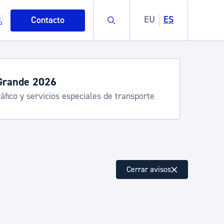
Buscar
EU
ES
Contacto
Grande 2026
áfico y servicios especiales de transporte
mo
Cerrar avisos
esiduos y medioambiente