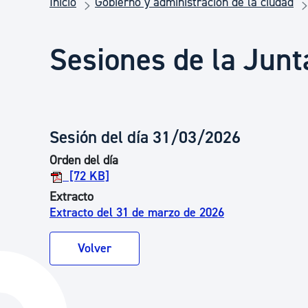
Inicio
Gobierno y administración de la ciudad
Seguridad ciudadana y emergencias
Sesiones de la Junt
Salud Pública, animales y consumo
Infancia y juventud
Sesión del día 31/03/2026
Orden del día
Participación ciudadana y asociacionismo
[72 KB]
Extracto
Extracto del 31 de marzo de 2026
Deporte
Volver