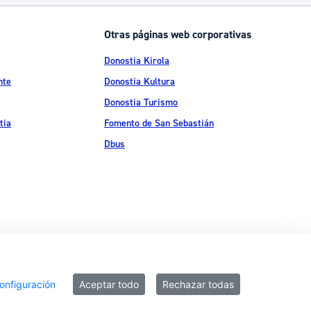
Catálogo de trámites
Otras páginas web corporativas
Donostia Kirola
Ayuda a la tramitación
nte
Donostia Kultura
Donostia Turismo
tia
Fomento de San Sebastián
Dbus
ítica de privacidad
Política de cookies
Declaración de accesibilidad
onfiguración
Aceptar todo
Rechazar todas