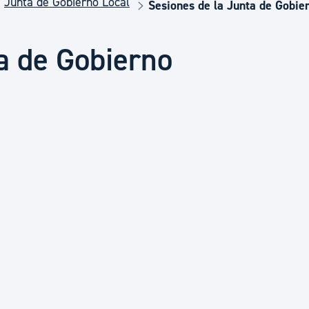
Junta de Gobierno Local
Euskera
Sesiones de la Junta de Gobie
a de Gobierno
Desarrollo económico 
Igualdad, Derechos Hu
Cultura
Turismo