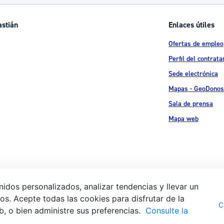
ad
Administración municipal
astián
Enlaces útiles
Tablón de anuncios oficiales
Ofertas de empleo
Calendario fiscal
Perfil del contrata
tural
Portal de transparencia
Sede electrónica
Mapas - GeoDonos
Sala de prensa
Mapa web
idos personalizados, analizar tendencias y llevar un
s. Acepte todas las cookies para disfrutar de la
Aviso legal
Pol
 Ijentea 1,
C
b, o bien administre sus preferencias.
Consulte la