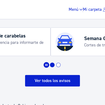
Menú
Mi carpeta
de carabelas
Semana 
rencia para informarte de
Cortes de tr
Impuestos y multas
Vivienda y urbanis
Ver todos los avisos
Espacio público, r