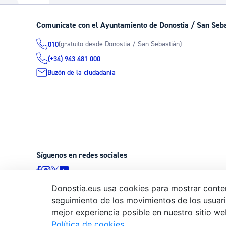
La ciudad
Actualid
Comunícate con el Ayuntamiento de Donostia / San Seb
La ciudad ahora
Noticias
(gratuito desde Donostia / San Sebastián)
010
Descubre la ciudad
Avisos
(+34) 943 481 000
La ciudad futura
Agenda cul
Buzón de la ciudadanía
Síguenos en redes sociales
Donostia.eus usa cookies para mostrar conten
seguimiento de los movimientos de los usuario
© Donostiako Udala - Ayuntamiento de Donostia / San Sebastián
mejor experiencia posible en nuestro sitio we
20003 Donostia / San Sebastián
Política de cookies