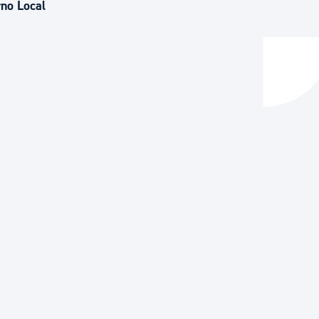
rno Local
y empleo
manos y convivencia