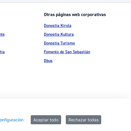
Catálogo de trámites
Otras páginas web corporativas
Donostia Kirola
Ayuda a la tramitación
nte
Donostia Kultura
Donostia Turismo
tia
Fomento de San Sebastián
Dbus
ítica de privacidad
Política de cookies
Declaración de accesibilidad
onfiguración
Aceptar todo
Rechazar todas