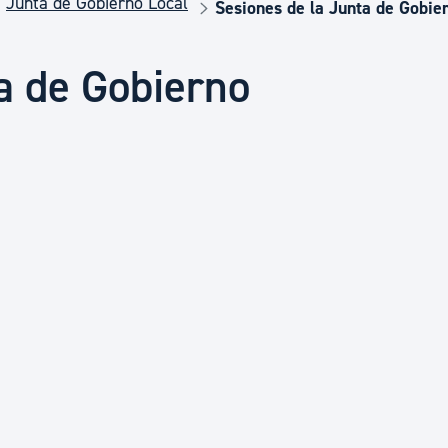
Junta de Gobierno Local
Euskera
Sesiones de la Junta de Gobie
a de Gobierno
Desarrollo económico 
Igualdad, Derechos Hu
Cultura
Turismo