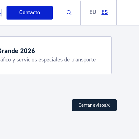
Buscar
EU
ES
Contacto
Grande 2026
áfico y servicios especiales de transporte
mo
Cerrar avisos
esiduos y medioambiente