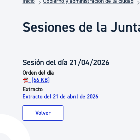
Inicio
Gobierno y administración de la ciudad
Seguridad ciudadana y emergencias
Sesiones de la Junt
Salud Pública, animales y consumo
Infancia y juventud
Sesión del día 21/04/2026
Orden del día
Participación ciudadana y asociacionismo
[66 KB]
Extracto
Extracto del 21 de abril de 2026
Deporte
Volver