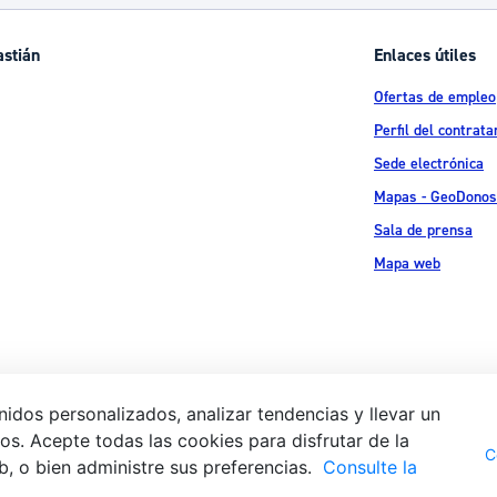
ad
Administración municipal
astián
Enlaces útiles
Tablón de anuncios oficiales
Ofertas de empleo
Calendario fiscal
Perfil del contrata
tural
Portal de transparencia
Sede electrónica
Mapas - GeoDonos
Sala de prensa
Mapa web
idos personalizados, analizar tendencias y llevar un
s. Acepte todas las cookies para disfrutar de la
Aviso legal
Pol
 Ijentea 1,
C
b, o bien administre sus preferencias.
Consulte la