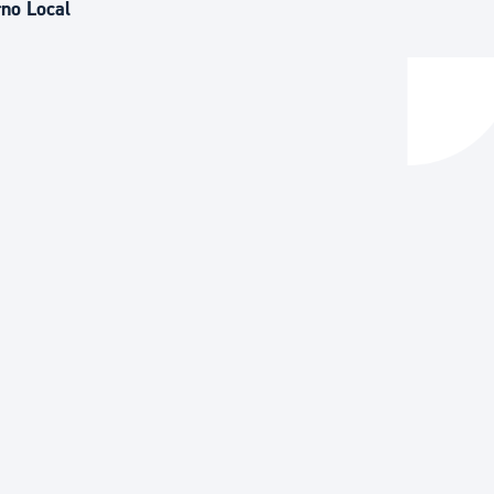
rno Local
y empleo
manos y convivencia