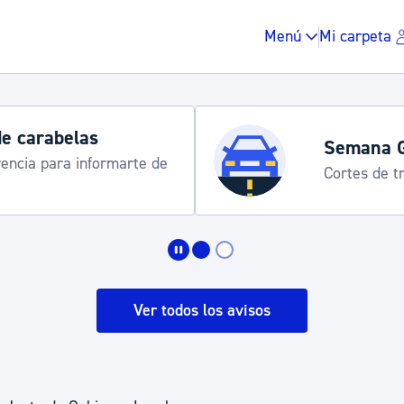
Menú
Mi carpeta
de carabelas
Semana 
rencia para informarte de
Cortes de tr
Impuestos y multas
Vivienda y urbanis
Ver todos los avisos
Espacio público, r