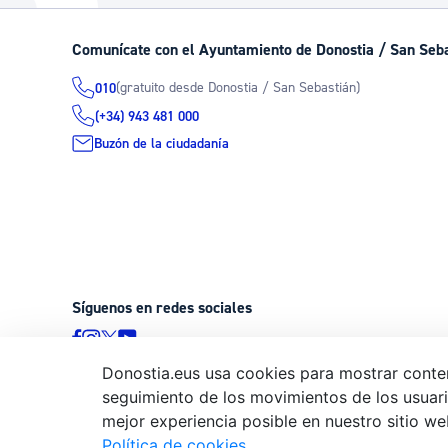
La ciudad
Actualid
Comunícate con el Ayuntamiento de Donostia / San Seb
La ciudad ahora
Noticias
(gratuito desde Donostia / San Sebastián)
010
Descubre la ciudad
Avisos
(+34) 943 481 000
La ciudad futura
Agenda cul
Buzón de la ciudadanía
Síguenos en redes sociales
Donostia.eus usa cookies para mostrar conten
seguimiento de los movimientos de los usuario
© Donostiako Udala - Ayuntamiento de Donostia / San Sebastián
mejor experiencia posible en nuestro sitio we
20003 Donostia / San Sebastián
Política de cookies