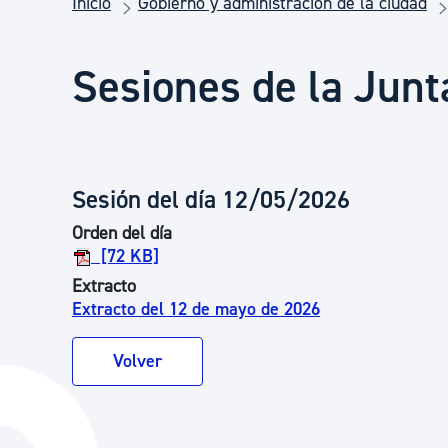
Inicio
Gobierno y administración de la ciudad
Seguridad ciudadana y emergencias
Sesiones de la Junt
Salud Pública, animales y consumo
Infancia y juventud
Sesión del día 12/05/2026
Orden del día
Participación ciudadana y asociacionismo
[72 KB]
Extracto
Extracto del 12 de mayo de 2026
Deporte
Volver