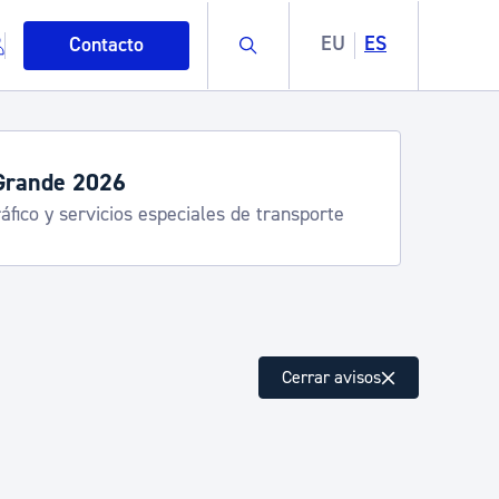
Buscar
EU
ES
Contacto
Grande 2026
áfico y servicios especiales de transporte
mo
Cerrar avisos
esiduos y medioambiente