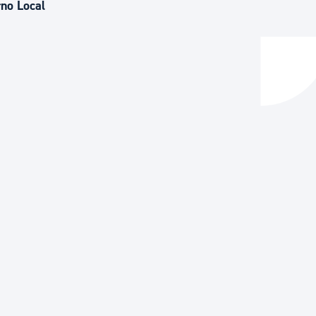
rno Local
y empleo
manos y convivencia