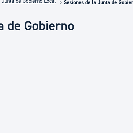
Junta de Gobierno Local
Euskera
Sesiones de la Junta de Gobie
a de Gobierno
Desarrollo económico 
Igualdad, Derechos Hu
Cultura
Turismo