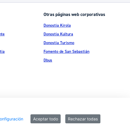
Catálogo de trámites
Otras páginas web corporativas
Donostia Kirola
Ayuda a la tramitación
nte
Donostia Kultura
Donostia Turismo
tia
Fomento de San Sebastián
Dbus
ítica de privacidad
Política de cookies
Declaración de accesibilidad
onfiguración
Aceptar todo
Rechazar todas