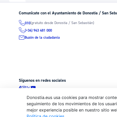
La ciudad
Actualid
Comunícate con el Ayuntamiento de Donostia / San Seb
La ciudad ahora
Noticias
(gratuito desde Donostia / San Sebastián)
010
Descubre la ciudad
Avisos
(+34) 943 481 000
La ciudad futura
Agenda cul
Buzón de la ciudadanía
Síguenos en redes sociales
Donostia.eus usa cookies para mostrar conten
seguimiento de los movimientos de los usuario
© Donostiako Udala - Ayuntamiento de Donostia / San Sebastián
mejor experiencia posible en nuestro sitio we
20003 Donostia / San Sebastián
Política de cookies