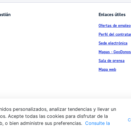
ad
Administración municipal
astián
Enlaces útiles
Tablón de anuncios oficiales
Ofertas de empleo
Calendario fiscal
Perfil del contrata
tural
Portal de transparencia
Sede electrónica
Mapas - GeoDonos
Sala de prensa
Mapa web
idos personalizados, analizar tendencias y llevar un
s. Acepte todas las cookies para disfrutar de la
Aviso legal
Pol
 Ijentea 1,
C
b, o bien administre sus preferencias.
Consulte la