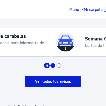
Menú
Mi carpeta
de carabelas
Semana 
rencia para informarte de
Cortes de tr
Impuestos y multas
Vivienda y urbanis
Ver todos los avisos
Espacio público, r