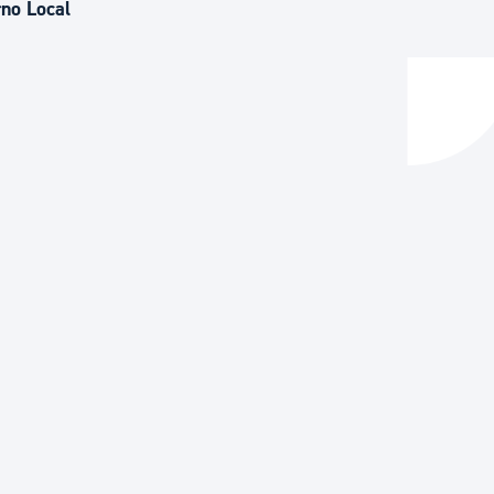
rno Local
y empleo
manos y convivencia