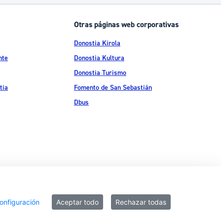
Catálogo de trámites
Otras páginas web corporativas
Donostia Kirola
Ayuda a la tramitación
nte
Donostia Kultura
Donostia Turismo
tia
Fomento de San Sebastián
Dbus
ítica de privacidad
Política de cookies
Declaración de accesibilidad
onfiguración
Aceptar todo
Rechazar todas