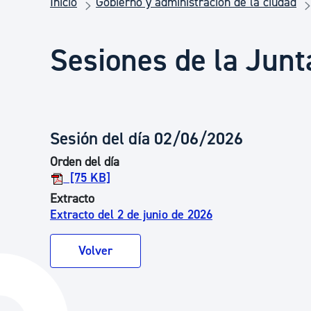
Inicio
Gobierno y administración de la ciudad
Seguridad ciudadana y emergencias
Sesiones de la Junt
Salud Pública, animales y consumo
Infancia y juventud
Sesión del día 02/06/2026
Orden del día
Participación ciudadana y asociacionismo
[75 KB]
Extracto
Extracto del 2 de junio de 2026
Deporte
Volver