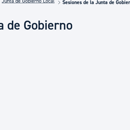
Junta de Gobierno Local
Euskera
Sesiones de la Junta de Gobie
a de Gobierno
Desarrollo económico 
Igualdad, Derechos Hu
Cultura
Turismo