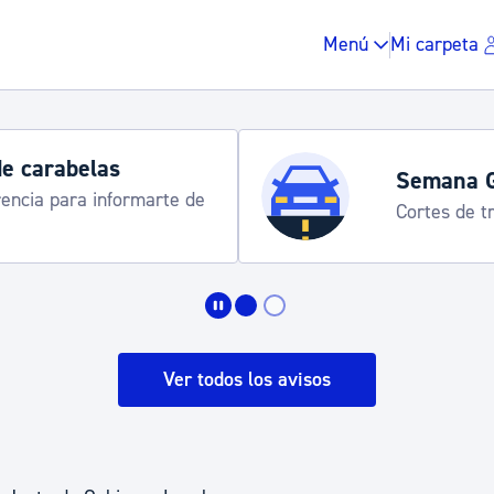
Menú
Mi carpeta
de carabelas
Semana 
rencia para informarte de
Cortes de tr
Impuestos y multas
Vivienda y urbanis
Ver todos los avisos
Espacio público, r