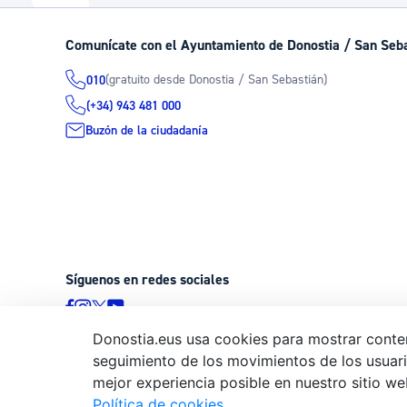
La ciudad
Actualid
Comunícate con el Ayuntamiento de Donostia / San Seb
La ciudad ahora
Noticias
(gratuito desde Donostia / San Sebastián)
010
Descubre la ciudad
Avisos
(+34) 943 481 000
La ciudad futura
Agenda cul
Buzón de la ciudadanía
Síguenos en redes sociales
Donostia.eus usa cookies para mostrar conten
seguimiento de los movimientos de los usuario
© Donostiako Udala - Ayuntamiento de Donostia / San Sebastián
mejor experiencia posible en nuestro sitio we
20003 Donostia / San Sebastián
Política de cookies