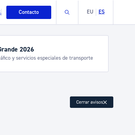
Buscar
EU
ES
Contacto
Grande 2026
áfico y servicios especiales de transporte
mo
Cerrar avisos
esiduos y medioambiente