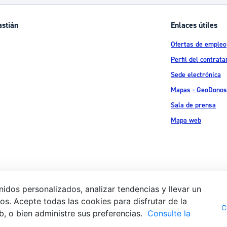
ad
Administración municipal
astián
Enlaces útiles
Tablón de anuncios oficiales
Ofertas de empleo
Calendario fiscal
Perfil del contrata
tural
Portal de transparencia
Sede electrónica
Mapas - GeoDonos
Sala de prensa
Mapa web
idos personalizados, analizar tendencias y llevar un
s. Acepte todas las cookies para disfrutar de la
Aviso legal
Pol
 Ijentea 1,
C
b, o bien administre sus preferencias.
Consulte la