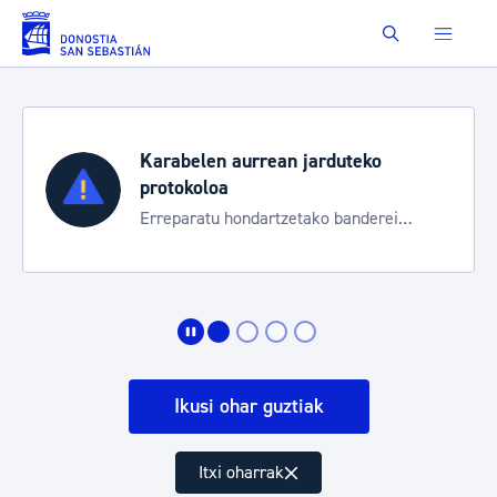
Eduki nagusira joan
Buscar
Karabelen aurrean jarduteko
protokoloa
Erreparatu hondartzetako banderei
egoeraren berri izateko
Ikusi ohar guztiak
Itxi oharrak