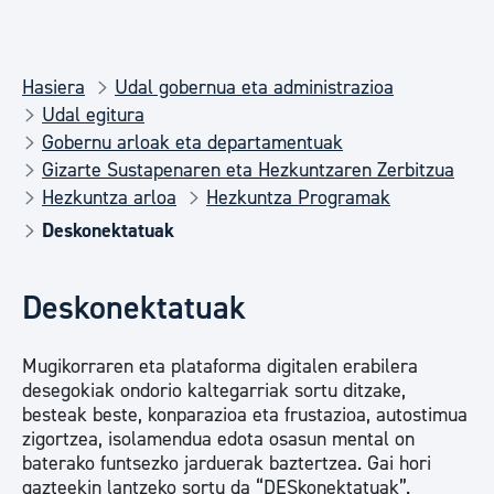
Hasiera
Udal gobernua eta administrazioa
Udal egitura
Gobernu arloak eta departamentuak
Gizarte Sustapenaren eta Hezkuntzaren Zerbitzua
Hezkuntza arloa
Hezkuntza Programak
Deskonektatuak
Deskonektatuak
Mugikorraren eta plataforma digitalen erabilera
desegokiak ondorio kaltegarriak sortu ditzake,
besteak beste, konparazioa eta frustazioa, autostimua
zigortzea, isolamendua edota osasun mental on
baterako funtsezko jarduerak baztertzea. Gai hori
gazteekin lantzeko sortu da “DESkonektatuak”.