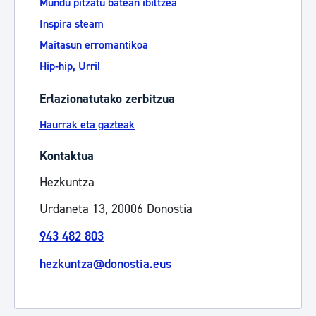
Mundu pitzatu batean ibiltzea
Inspira steam
Maitasun erromantikoa
Hip-hip, Urri!
Erlazionatutako zerbitzua
Haurrak eta gazteak
Kontaktua
Hezkuntza
Urdaneta 13, 20006 Donostia
943 482 803
hezkuntza@donostia.eus