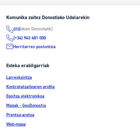
Komunika zaitez Donostiako Udalarekin
(doan Donostiatik)
010
(+34) 943 481 000
Herritarren postontzia
Esteka erabilgarriak
Lan-eskaintza
Kontratatzailearen profila
Egoitza elektronikoa
Mapak - GeoDonostia
Prentsa-aretoa
Web-mapa