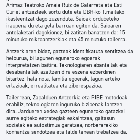
Arimaz Teatroko Amaia Ruiz de Galarreta eta Esti
Curiel antzezleek sortu dute eta DBH-ko 1.mailako
ikasleentzat dago zuzenduta. Saioak ordubeteko
iraupena du eta gela barruan egiten da. Saioaren
antolaketari dagokionez, bi zatitan banatzen da: 15
minutuko mikroantzerkiak eta 45 minutuko tailerra.
Antzerkiaren bidez, gazteak identifikatuta sentitzea da
helburua, bi lagunen eguneroko egoerak
interpretatzen baitira. Teknologiaren abantailak eta
desabantailak azaltzen dira eszena ezberdinen
bitartez, hala nola, familia egoerak, lagun arteko
erlazioak, errealitatea eta ziberespazioa.
Tailerrean, Zapalduen Antzerkia eta PIBE metodoak
erabiliz, teknologiaren inguruko bizipenak lantzen
dira. Jardueren xedea gazteen eguneroko gatazkei
aurre egiteko estrategiak eskaintzea, gaitasun
sozialak ea autostimua garatzea, norberarekiko
konfiantza sendotzea eta talde lanean trebatzea da.