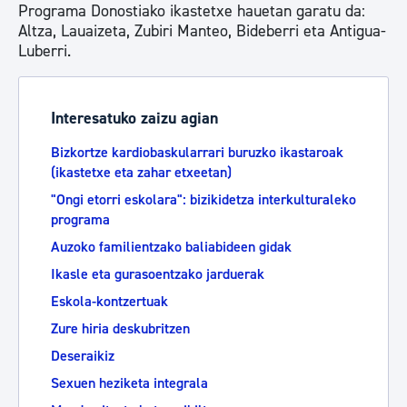
Programa Donostiako ikastetxe hauetan garatu da:
Altza, Lauaizeta, Zubiri Manteo, Bideberri eta Antigua-
Luberri.
Interesatuko zaizu agian
Bizkortze kardiobaskularrari buruzko ikastaroak
(ikastetxe eta zahar etxeetan)
"Ongi etorri eskolara": bizikidetza interkulturaleko
programa
Auzoko familientzako baliabideen gidak
Ikasle eta gurasoentzako jarduerak
Eskola-kontzertuak
Zure hiria deskubritzen
Deseraikiz
Sexuen heziketa integrala