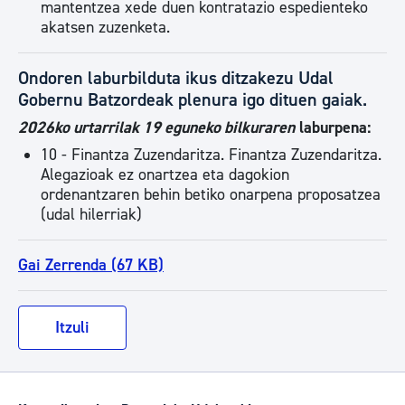
mantentzea xede duen kontratazio espedienteko
akatsen zuzenketa.
Ondoren laburbilduta ikus ditzakezu Udal
Gobernu Batzordeak plenura igo dituen gaiak.
2026ko urtarrilak 19 eguneko bilkuraren
laburpena:
10 - Finantza Zuzendaritza. Finantza Zuzendaritza.
Alegazioak ez onartzea eta dagokion
ordenantzaren behin betiko onarpena proposatzea
(udal hilerriak)
Gai Zerrenda (67 KB)
Itzuli