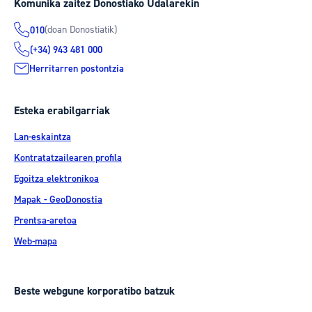
Komunika zaitez Donostiako Udalarekin
(doan Donostiatik)
010
(+34) 943 481 000
Herritarren postontzia
Esteka erabilgarriak
Lan-eskaintza
Kontratatzailearen profila
Egoitza elektronikoa
Mapak - GeoDonostia
Prentsa-aretoa
Web-mapa
Beste webgune korporatibo batzuk