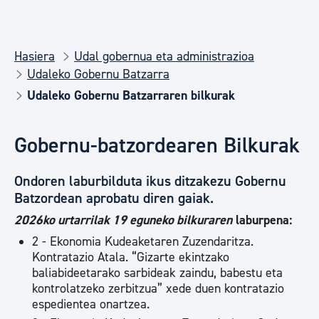
Hasiera
Udal gobernua eta administrazioa
Udaleko Gobernu Batzarra
Udaleko Gobernu Batzarraren bilkurak
Gobernu-batzordearen Bilkurak
Ondoren laburbilduta ikus ditzakezu Gobernu
Batzordean aprobatu diren gaiak.
2026ko urtarrilak 19 eguneko bilkuraren
laburpena:
2 - Ekonomia Kudeaketaren Zuzendaritza.
Kontratazio Atala. “Gizarte ekintzako
baliabideetarako sarbideak zaindu, babestu eta
kontrolatzeko zerbitzua” xede duen kontratazio
espedientea onartzea.