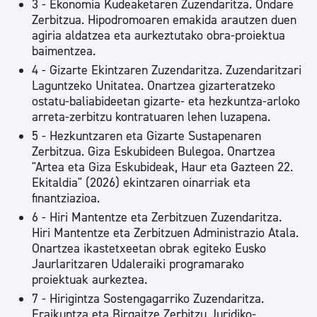
3 - Ekonomia Kudeaketaren Zuzendaritza. Ondare
Zerbitzua. Hipodromoaren emakida arautzen duen
agiria aldatzea eta aurkeztutako obra-proiektua
baimentzea.
4 - Gizarte Ekintzaren Zuzendaritza. Zuzendaritzari
Laguntzeko Unitatea. Onartzea gizarteratzeko
ostatu-baliabideetan gizarte- eta hezkuntza-arloko
arreta-zerbitzu kontratuaren lehen luzapena.
5 - Hezkuntzaren eta Gizarte Sustapenaren
Zerbitzua. Giza Eskubideen Bulegoa. Onartzea
"Artea eta Giza Eskubideak, Haur eta Gazteen 22.
Ekitaldia" (2026) ekintzaren oinarriak eta
finantziazioa.
6 - Hiri Mantentze eta Zerbitzuen Zuzendaritza.
Hiri Mantentze eta Zerbitzuen Administrazio Atala.
Onartzea ikastetxeetan obrak egiteko Eusko
Jaurlaritzaren Udaleraiki programarako
proiektuak aurkeztea.
7 - Hirigintza Sostengagarriko Zuzendaritza.
Eraikuntza eta Birgaitze Zerbitzu Juridiko-