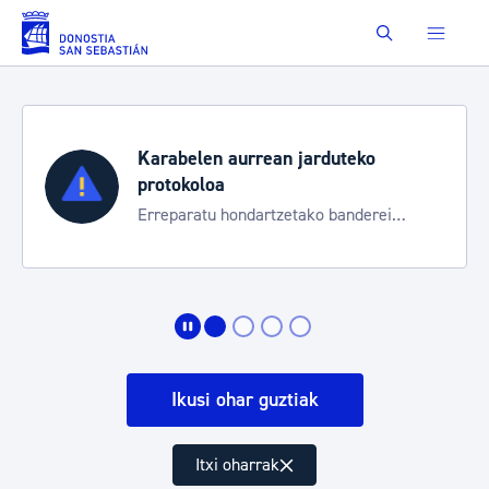
Eduki nagusira joan
Buscar
Karabelen aurrean jarduteko
protokoloa
Erreparatu hondartzetako banderei
egoeraren berri izateko
Ikusi ohar guztiak
Itxi oharrak