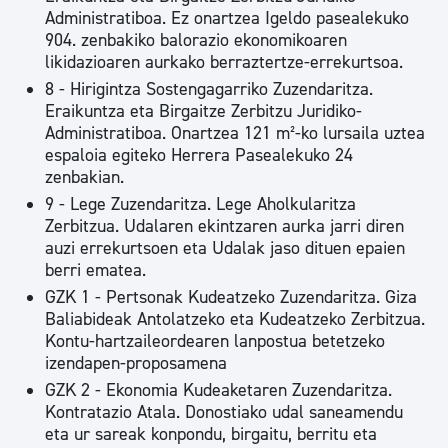
Administratiboa. Ez onartzea Igeldo pasealekuko
904. zenbakiko balorazio ekonomikoaren
likidazioaren aurkako berraztertze-errekurtsoa.
8 - Hirigintza Sostengagarriko Zuzendaritza.
Eraikuntza eta Birgaitze Zerbitzu Juridiko-
Administratiboa. Onartzea 121 m²-ko lursaila uztea
espaloia egiteko Herrera Pasealekuko 24
zenbakian.
9 - Lege Zuzendaritza. Lege Aholkularitza
Zerbitzua. Udalaren ekintzaren aurka jarri diren
auzi errekurtsoen eta Udalak jaso dituen epaien
berri ematea.
GZK 1 - Pertsonak Kudeatzeko Zuzendaritza. Giza
Baliabideak Antolatzeko eta Kudeatzeko Zerbitzua.
Kontu-hartzaileordearen lanpostua betetzeko
izendapen-proposamena
GZK 2 - Ekonomia Kudeaketaren Zuzendaritza.
Kontratazio Atala. Donostiako udal saneamendu
eta ur sareak konpondu, birgaitu, berritu eta