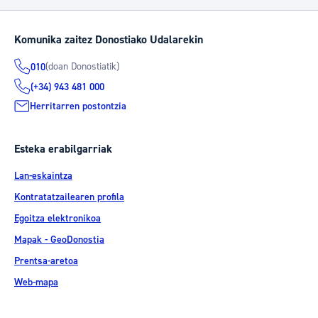
Komunika zaitez Donostiako Udalarekin
(doan Donostiatik)
010
(+34) 943 481 000
Herritarren postontzia
Esteka erabilgarriak
Lan-eskaintza
Kontratatzailearen profila
Egoitza elektronikoa
Mapak - GeoDonostia
Prentsa-aretoa
Web-mapa