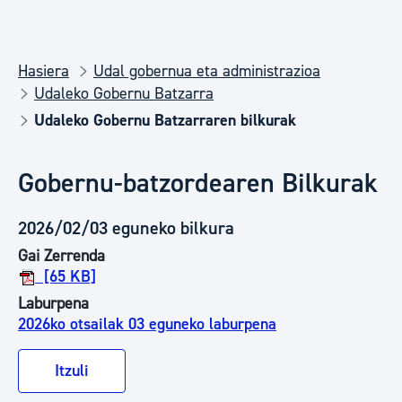
Hasiera
Udal gobernua eta administrazioa
Udaleko Gobernu Batzarra
Udaleko Gobernu Batzarraren bilkurak
Gobernu-batzordearen Bilkurak
2026/02/03 eguneko bilkura
Gai Zerrenda
[65 KB]
Laburpena
2026ko otsailak 03 eguneko laburpena
Itzuli