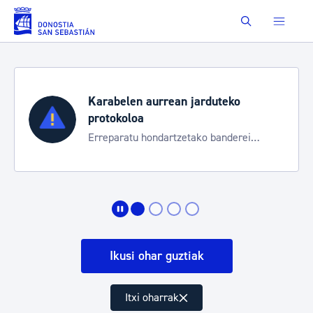
Eduki nagusira joan
Buscar
Karabelen aurrean jarduteko
protokoloa
Erreparatu hondartzetako banderei
egoeraren berri izateko
Ikusi ohar guztiak
Itxi oharrak