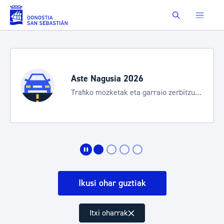
Eduki nagusira joan
Buscar
Aste Nagusia 2026
Trafiko mozketak eta garraio zerbitzu
bereziak
Ikusi ohar guztiak
Itxi oharrak