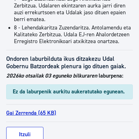
Zerbitzua. Udalaren ekintzaren aurka jarri diren
auzi errekurtsoen eta Udalak jaso dituen epaien
berri ematea.
8 - Lehendakaritza Zuzendaritza. Antolamendu eta
Kalitateko Zerbitzua. Udala EJ-ren Ahalordetzeen
Erregistro Elektronikoari atxikitzea onartzea.
Ondoren laburbilduta ikus ditzakezu Udal
Gobernu Batzordeak plenura igo dituen gaiak.
2026ko otsailak 03 eguneko bilkuraren
laburpena:
Ez da laburpenik aurkitu aukeratutako egunean.
Gai Zerrenda (65 KB)
Itzuli