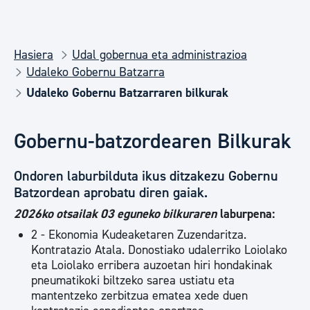
Hasiera
Udal gobernua eta administrazioa
Udaleko Gobernu Batzarra
Udaleko Gobernu Batzarraren bilkurak
Gobernu-batzordearen Bilkurak
Ondoren laburbilduta ikus ditzakezu Gobernu
Batzordean aprobatu diren gaiak.
2026ko otsailak 03 eguneko bilkuraren
laburpena:
2 - Ekonomia Kudeaketaren Zuzendaritza.
Kontratazio Atala. Donostiako udalerriko Loiolako
eta Loiolako erribera auzoetan hiri hondakinak
pneumatikoki biltzeko sarea ustiatu eta
mantentzeko zerbitzua ematea xede duen