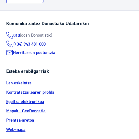
Komunika zaitez Donostiako Udalarekin
(doan Donostiatik)
010
(+34) 943 481 000
Herritarren postontzia
Esteka erabilgarriak
Lan-eskaintza
Kontratatzailearen profila
Egoitza elektronikoa
Mapak - GeoDonostia
Prentsa-aretoa
Web-mapa