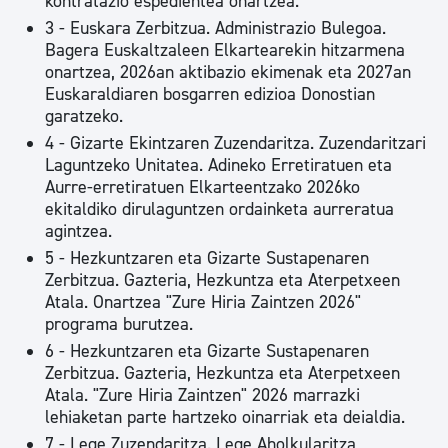
kontratazio espedientea onartzea.
3 - Euskara Zerbitzua. Administrazio Bulegoa.
Bagera Euskaltzaleen Elkartearekin hitzarmena
onartzea, 2026an aktibazio ekimenak eta 2027an
Euskaraldiaren bosgarren edizioa Donostian
garatzeko.
4 - Gizarte Ekintzaren Zuzendaritza. Zuzendaritzari
Laguntzeko Unitatea. Adineko Erretiratuen eta
Aurre-erretiratuen Elkarteentzako 2026ko
ekitaldiko dirulaguntzen ordainketa aurreratua
agintzea.
5 - Hezkuntzaren eta Gizarte Sustapenaren
Zerbitzua. Gazteria, Hezkuntza eta Aterpetxeen
Atala. Onartzea "Zure Hiria Zaintzen 2026"
programa burutzea.
6 - Hezkuntzaren eta Gizarte Sustapenaren
Zerbitzua. Gazteria, Hezkuntza eta Aterpetxeen
Atala. "Zure Hiria Zaintzen" 2026 marrazki
lehiaketan parte hartzeko oinarriak eta deialdia.
7 - Lege Zuzendaritza. Lege Aholkularitza