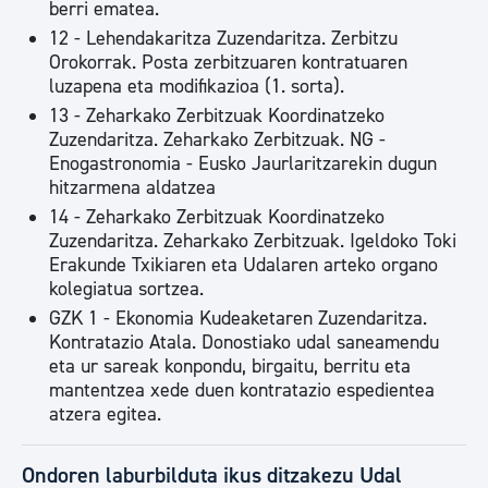
berri ematea.
12 - Lehendakaritza Zuzendaritza. Zerbitzu
Orokorrak. Posta zerbitzuaren kontratuaren
luzapena eta modifikazioa (1. sorta).
13 - Zeharkako Zerbitzuak Koordinatzeko
Zuzendaritza. Zeharkako Zerbitzuak. NG -
Enogastronomia - Eusko Jaurlaritzarekin dugun
hitzarmena aldatzea
14 - Zeharkako Zerbitzuak Koordinatzeko
Zuzendaritza. Zeharkako Zerbitzuak. Igeldoko Toki
Erakunde Txikiaren eta Udalaren arteko organo
kolegiatua sortzea.
GZK 1 - Ekonomia Kudeaketaren Zuzendaritza.
Kontratazio Atala. Donostiako udal saneamendu
eta ur sareak konpondu, birgaitu, berritu eta
mantentzea xede duen kontratazio espedientea
atzera egitea.
Ondoren laburbilduta ikus ditzakezu Udal