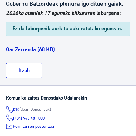
Gobernu Batzordeak plenura igo dituen gaiak.
2026ko otsailak 17 eguneko bilkuraren
laburpena:
Ez da laburpenik aurkitu aukeratutako egunean.
Gai Zerrenda (68 KB)
Itzuli
Komunika zaitez Donostiako Udalarekin
(doan Donostiatik)
010
(+34) 943 481 000
Herritarren postontzia