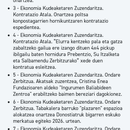
onartzea.
3 - Ekonomia Kudeaketaren Zuzendaritza.
Kontratazio Atala. Onartzea poltsa
konpostagarrien hornikuntzaren kontratazio
espedientea.
4 - Ekonomia Kudeaketaren Zuzendaritza.
Kontratazio Atala. “Elurra kentzeko pala eta gatza
zabaltzeko gailua ere izango dituen 4x4 pickup
ibilgailu baten hornidura Prebentzio, Su Itzalketa
eta Salbamendu Zerbitzurako” xede duen
kontratua esleitzea.
5 - Ekonomia Kudeaketaren Zuzendaritza. Ondare
Zerbitzua. Akatsak zuzentzea, Cristina Enea
Fundazioaren aldeko "Ingurumen Baliabideen
Zentroa" erabiltzeko baimen bereziari dagokionez.
6 - Ekonomia Kudeaketaren Zuzendaritza. Ondare
Zerbitzua. Tabakalera barruko "plazaren" espazioa
alokatzea onartzea Donostiatruk bigarren eskuko
merkatua egiteko 2026. urtean.
7 - Ekonomia Kudeaketaren Zuzendaritza. Ondare