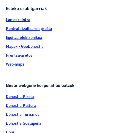
Esteka erabilgarriak
Lan-eskaintza
Kontratatzailearen profila
Egoitza elektronikoa
Mapak - GeoDonostia
Prentsa-aretoa
Web-mapa
Beste webgune korporatibo batzuk
Donostia Kirola
Donostia Kultura
Donostia Turismoa
Donostia Sustapena
Dbus