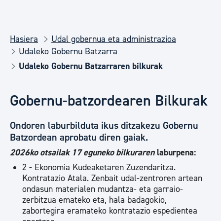
Hasiera
Udal gobernua eta administrazioa
Udaleko Gobernu Batzarra
Udaleko Gobernu Batzarraren bilkurak
Gobernu-batzordearen Bilkurak
Ondoren laburbilduta ikus ditzakezu Gobernu
Batzordean aprobatu diren gaiak.
2026ko otsailak 17 eguneko bilkuraren
laburpena:
2 - Ekonomia Kudeaketaren Zuzendaritza.
Kontratazio Atala. Zenbait udal-zentroren artean
ondasun materialen mudantza- eta garraio-
zerbitzua emateko eta, hala badagokio,
zabortegira eramateko kontratazio espedientea