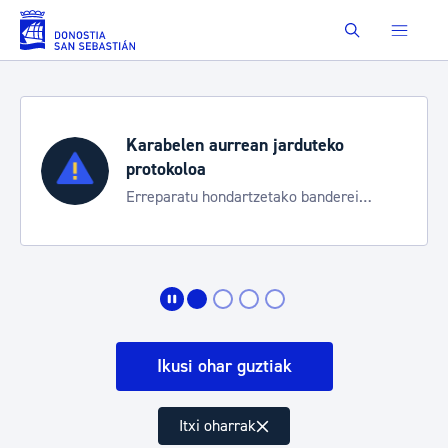
Eduki nagusira joan
Buscar
Karabelen aurrean jarduteko
protokoloa
Erreparatu hondartzetako banderei
egoeraren berri izateko
Ikusi ohar guztiak
Itxi oharrak