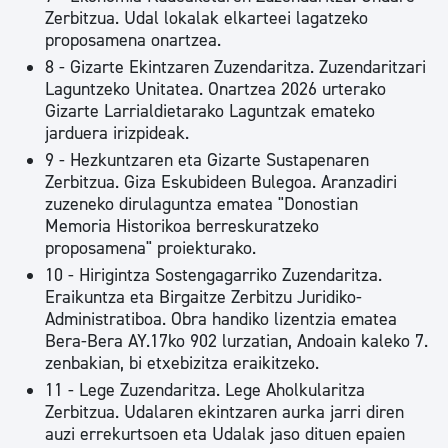
Zerbitzua. Udal lokalak elkarteei lagatzeko
proposamena onartzea.
8 - Gizarte Ekintzaren Zuzendaritza. Zuzendaritzari
Laguntzeko Unitatea. Onartzea 2026 urterako
Gizarte Larrialdietarako Laguntzak emateko
jarduera irizpideak.
9 - Hezkuntzaren eta Gizarte Sustapenaren
Zerbitzua. Giza Eskubideen Bulegoa. Aranzadiri
zuzeneko dirulaguntza ematea "Donostian
Memoria Historikoa berreskuratzeko
proposamena" proiekturako.
10 - Hirigintza Sostengagarriko Zuzendaritza.
Eraikuntza eta Birgaitze Zerbitzu Juridiko-
Administratiboa. Obra handiko lizentzia ematea
Bera-Bera AY.17ko 902 lurzatian, Andoain kaleko 7.
zenbakian, bi etxebizitza eraikitzeko.
11 - Lege Zuzendaritza. Lege Aholkularitza
Zerbitzua. Udalaren ekintzaren aurka jarri diren
auzi errekurtsoen eta Udalak jaso dituen epaien