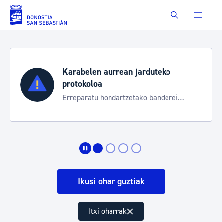
Eduki nagusira joan
Buscar
Karabelen aurrean jarduteko
protokoloa
Erreparatu hondartzetako banderei
egoeraren berri izateko
Ikusi ohar guztiak
Itxi oharrak