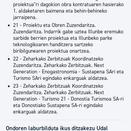
proiektua"ri dagokion obra kontratuaren hasierako
1. aldaketaren baimena eta behin-behineko
jarraipena.
21 - Proiektu eta Obren Zuzendaritza.
Zuzendaritza. Indarrik gabe uztea Illunbe eremuko
sarbide berrien proiektua eta Illunbeko parke
teknologikoaren handitzera sartzeko
biribilgunearen proiektua onartzea.
22 - Zeharkako Zerbitzuak Koordinatzeko
Zuzendaritza. Zeharkako Zerbitzuak. Next
Generation - Enogastronomia - Sustapena SAri eta
Turismo SAri egindako enkarguak aldatzea.
23 - Zeharkako Zerbitzuak Koordinatzeko
Zuzendaritza. Zeharkako Zerbitzuak. Next
Generation - Turismo 21 - Donostia Turismoa SA-ri
eta Donostiako Sustapena SA-ri egindako
enkarguak aldatzea.
Ondoren laburbilduta ikus ditzakezu Udal