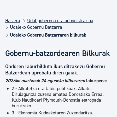
Hasiera
Udal gobernua eta administrazioa
Udaleko Gobernu Batzarra
Udaleko Gobernu Batzarraren bilkurak
Gobernu-batzordearen Bilkurak
Ondoren laburbilduta ikus ditzakezu Gobernu
Batzordean aprobatu diren gaiak.
2026ko martxoak 24 eguneko bilkuraren
laburpena:
2 - Alkatetza eta talde politikoak. Alkate.
Dirulaguntza zuzena ematea Donostiako Erreal
Klub Nautikoari Plymouth-Donostia estropada
burutzeko.
3 - Ekonomia Kudeaketaren Zuzendaritza.