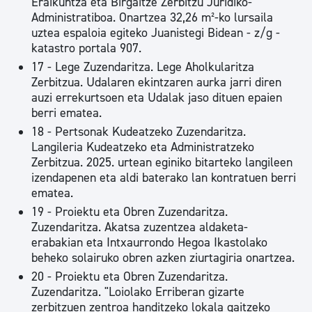
Eraikuntza eta Birgaitze Zerbitzu Juridiko-
Administratiboa. Onartzea 32,26 m²-ko lursaila
uztea espaloia egiteko Juanistegi Bidean - z/g -
katastro portala 907.
17 - Lege Zuzendaritza. Lege Aholkularitza
Zerbitzua. Udalaren ekintzaren aurka jarri diren
auzi errekurtsoen eta Udalak jaso dituen epaien
berri ematea.
18 - Pertsonak Kudeatzeko Zuzendaritza.
Langileria Kudeatzeko eta Administratzeko
Zerbitzua. 2025. urtean eginiko bitarteko langileen
izendapenen eta aldi baterako lan kontratuen berri
ematea.
19 - Proiektu eta Obren Zuzendaritza.
Zuzendaritza. Akatsa zuzentzea aldaketa-
erabakian eta Intxaurrondo Hegoa Ikastolako
beheko solairuko obren azken ziurtagiria onartzea.
20 - Proiektu eta Obren Zuzendaritza.
Zuzendaritza. "Loiolako Erriberan gizarte
zerbitzuen zentroa handitzeko lokala gaitzeko