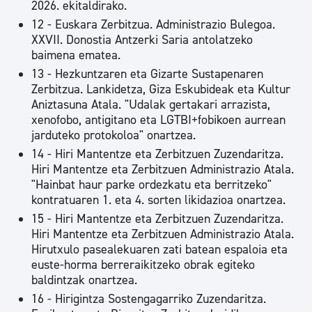
2026. ekitaldirako.
12 - Euskara Zerbitzua. Administrazio Bulegoa.
XXVII. Donostia Antzerki Saria antolatzeko
baimena ematea.
13 - Hezkuntzaren eta Gizarte Sustapenaren
Zerbitzua. Lankidetza, Giza Eskubideak eta Kultur
Aniztasuna Atala. "Udalak gertakari arrazista,
xenofobo, antigitano eta LGTBI+fobikoen aurrean
jarduteko protokoloa" onartzea.
14 - Hiri Mantentze eta Zerbitzuen Zuzendaritza.
Hiri Mantentze eta Zerbitzuen Administrazio Atala.
"Hainbat haur parke ordezkatu eta berritzeko"
kontratuaren 1. eta 4. sorten likidazioa onartzea.
15 - Hiri Mantentze eta Zerbitzuen Zuzendaritza.
Hiri Mantentze eta Zerbitzuen Administrazio Atala.
Hirutxulo pasealekuaren zati batean espaloia eta
euste-horma berreraikitzeko obrak egiteko
baldintzak onartzea.
16 - Hirigintza Sostengagarriko Zuzendaritza.