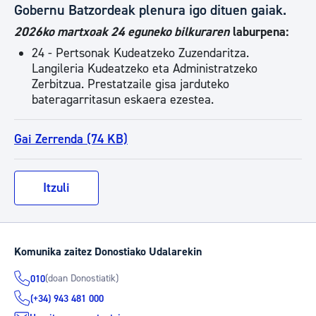
Gobernu Batzordeak plenura igo dituen gaiak.
2026ko martxoak 24 eguneko bilkuraren
laburpena:
24 - Pertsonak Kudeatzeko Zuzendaritza.
Langileria Kudeatzeko eta Administratzeko
Zerbitzua. Prestatzaile gisa jarduteko
bateragarritasun eskaera ezestea.
Gai Zerrenda (74 KB)
Itzuli
Komunika zaitez Donostiako Udalarekin
(doan Donostiatik)
010
(+34) 943 481 000