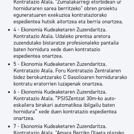
Kontratazio Atala. "Zumalakarregi etorbidean ur
horniduraren sarea berritzeko" obren proiektu
eguneratuaren exekuzioa kontrataziorako
espedientea hutsik aitortzea eta berria onartzea.
4 - Ekonomia Kudeaketaren Zuzendaritza.
Kontratazio Atala. Udaleko prentsa aretora
zuzendutako bistaratze profesionaleko pantaila
baten hornidura xede duen kontratazio
espedientea onartzea.
5 - Ekonomia Kudeaketaren Zuzendaritza.
Kontratazio Atala. Foru Kontratazio Zentralaren
bidez berokuntzarako C Gasolioaren hornidurarako
kontratu eratorrien luzapenak onartzea.
6 - Ekonomia Kudeaketaren Zuzendaritza.
Kontratazio Atala. “PSISZentzat 30m-ko auto-
eskailera birakari automatikoa ibilgailu baten
hornidura” xede duen kontratazio espedientea
onartzea.
7 - Ekonomia Kudeaketaren Zuzendaritza.
Kontratazio Atala. "Amara Berriko Olaeta plazako