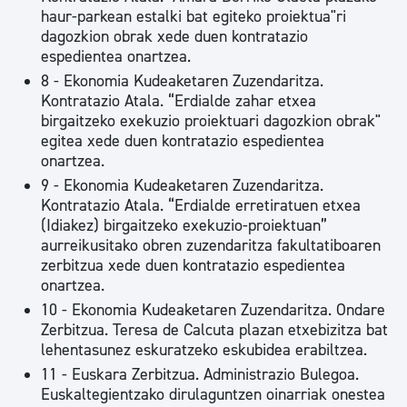
haur-parkean estalki bat egiteko proiektua"ri
dagozkion obrak xede duen kontratazio
espedientea onartzea.
8 - Ekonomia Kudeaketaren Zuzendaritza.
Kontratazio Atala. “Erdialde zahar etxea
birgaitzeko exekuzio proiektuari dagozkion obrak"
egitea xede duen kontratazio espedientea
onartzea.
9 - Ekonomia Kudeaketaren Zuzendaritza.
Kontratazio Atala. “Erdialde erretiratuen etxea
(Idiakez) birgaitzeko exekuzio-proiektuan”
aurreikusitako obren zuzendaritza fakultatiboaren
zerbitzua xede duen kontratazio espedientea
onartzea.
10 - Ekonomia Kudeaketaren Zuzendaritza. Ondare
Zerbitzua. Teresa de Calcuta plazan etxebizitza bat
lehentasunez eskuratzeko eskubidea erabiltzea.
11 - Euskara Zerbitzua. Administrazio Bulegoa.
Euskaltegientzako dirulaguntzen oinarriak onestea