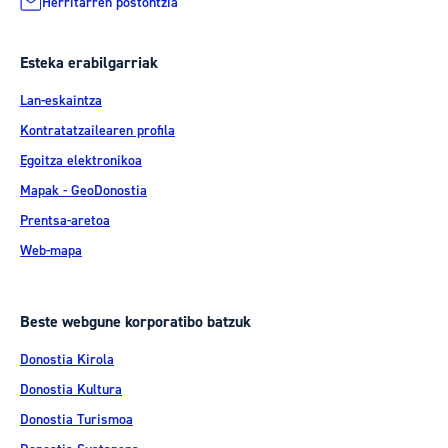
Herritarren postontzia
Esteka erabilgarriak
Lan-eskaintza
Kontratatzailearen profila
Egoitza elektronikoa
Mapak - GeoDonostia
Prentsa-aretoa
Web-mapa
Beste webgune korporatibo batzuk
Donostia Kirola
Donostia Kultura
Donostia Turismoa