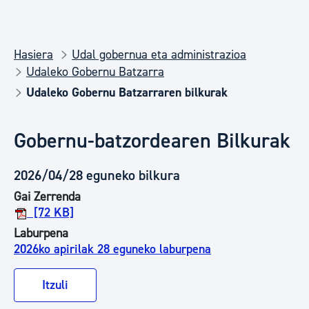
Hasiera
Udal gobernua eta administrazioa
Udaleko Gobernu Batzarra
Udaleko Gobernu Batzarraren bilkurak
Gobernu-batzordearen Bilkurak
2026/04/28 eguneko bilkura
Gai Zerrenda
[72 KB]
Laburpena
2026ko apirilak 28 eguneko laburpena
Itzuli