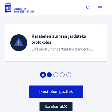
Eduki nagusira joan
Buscar
Karabelen aurrean jarduteko
protokoloa
Erreparatu hondartzetako banderei
egoeraren berri izateko
Ikusi ohar guztiak
Itxi oharrak