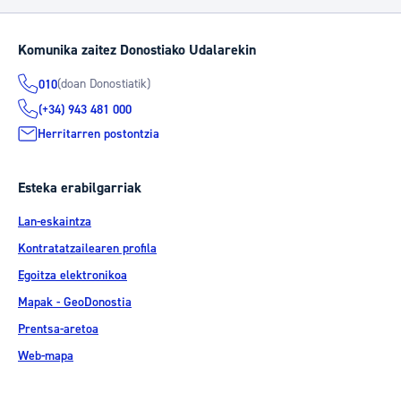
Komunika zaitez Donostiako Udalarekin
(doan Donostiatik)
010
(+34) 943 481 000
Herritarren postontzia
Esteka erabilgarriak
Lan-eskaintza
Kontratatzailearen profila
Egoitza elektronikoa
Mapak - GeoDonostia
Prentsa-aretoa
Web-mapa