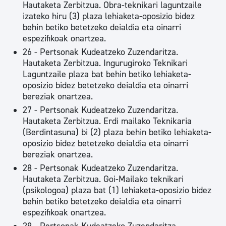
Hautaketa Zerbitzua. Obra-teknikari laguntzaile
izateko hiru (3) plaza lehiaketa-oposizio bidez
behin betiko betetzeko deialdia eta oinarri
espezifikoak onartzea.
26 - Pertsonak Kudeatzeko Zuzendaritza.
Hautaketa Zerbitzua. Ingurugiroko Teknikari
Laguntzaile plaza bat behin betiko lehiaketa-
oposizio bidez betetzeko deialdia eta oinarri
bereziak onartzea.
27 - Pertsonak Kudeatzeko Zuzendaritza.
Hautaketa Zerbitzua. Erdi mailako Teknikaria
(Berdintasuna) bi (2) plaza behin betiko lehiaketa-
oposizio bidez betetzeko deialdia eta oinarri
bereziak onartzea.
28 - Pertsonak Kudeatzeko Zuzendaritza.
Hautaketa Zerbitzua. Goi-Mailako teknikari
(psikologoa) plaza bat (1) lehiaketa-oposizio bidez
behin betiko betetzeko deialdia eta oinarri
espezifikoak onartzea.