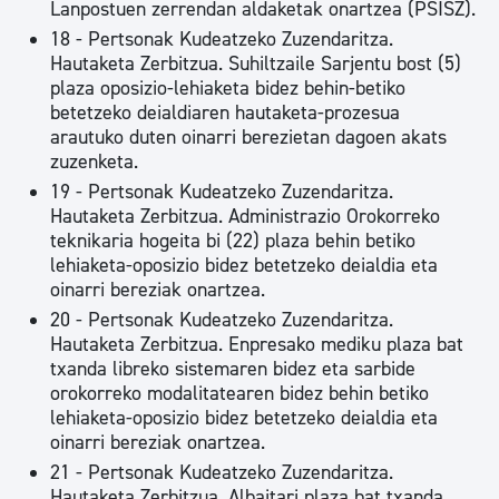
Lanpostuen zerrendan aldaketak onartzea (PSISZ).
18 - Pertsonak Kudeatzeko Zuzendaritza.
Hautaketa Zerbitzua. Suhiltzaile Sarjentu bost (5)
plaza oposizio-lehiaketa bidez behin-betiko
betetzeko deialdiaren hautaketa-prozesua
arautuko duten oinarri berezietan dagoen akats
zuzenketa.
19 - Pertsonak Kudeatzeko Zuzendaritza.
Hautaketa Zerbitzua. Administrazio Orokorreko
teknikaria hogeita bi (22) plaza behin betiko
lehiaketa-oposizio bidez betetzeko deialdia eta
oinarri bereziak onartzea.
20 - Pertsonak Kudeatzeko Zuzendaritza.
Hautaketa Zerbitzua. Enpresako mediku plaza bat
txanda libreko sistemaren bidez eta sarbide
orokorreko modalitatearen bidez behin betiko
lehiaketa-oposizio bidez betetzeko deialdia eta
oinarri bereziak onartzea.
21 - Pertsonak Kudeatzeko Zuzendaritza.
Hautaketa Zerbitzua. Albaitari plaza bat txanda