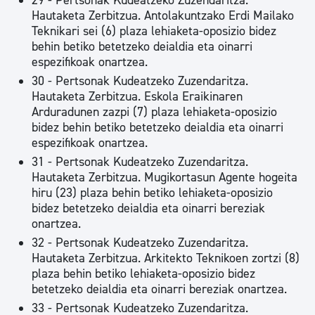
29 - Pertsonak Kudeatzeko Zuzendaritza.
Hautaketa Zerbitzua. Antolakuntzako Erdi Mailako
Teknikari sei (6) plaza lehiaketa-oposizio bidez
behin betiko betetzeko deialdia eta oinarri
espezifikoak onartzea.
30 - Pertsonak Kudeatzeko Zuzendaritza.
Hautaketa Zerbitzua. Eskola Eraikinaren
Arduradunen zazpi (7) plaza lehiaketa-oposizio
bidez behin betiko betetzeko deialdia eta oinarri
espezifikoak onartzea.
31 - Pertsonak Kudeatzeko Zuzendaritza.
Hautaketa Zerbitzua. Mugikortasun Agente hogeita
hiru (23) plaza behin betiko lehiaketa-oposizio
bidez betetzeko deialdia eta oinarri bereziak
onartzea.
32 - Pertsonak Kudeatzeko Zuzendaritza.
Hautaketa Zerbitzua. Arkitekto Teknikoen zortzi (8)
plaza behin betiko lehiaketa-oposizio bidez
betetzeko deialdia eta oinarri bereziak onartzea.
33 - Pertsonak Kudeatzeko Zuzendaritza.