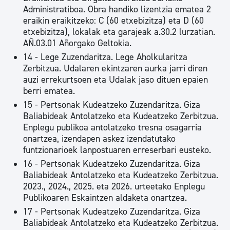
Administratiboa. Obra handiko lizentzia ematea 2
eraikin eraikitzeko: C (60 etxebizitza) eta D (60
etxebizitza), lokalak eta garajeak a.30.2 lurzatian.
AÑ.03.01 Añorgako Geltokia.
14 - Lege Zuzendaritza. Lege Aholkularitza
Zerbitzua. Udalaren ekintzaren aurka jarri diren
auzi errekurtsoen eta Udalak jaso dituen epaien
berri ematea.
15 - Pertsonak Kudeatzeko Zuzendaritza. Giza
Baliabideak Antolatzeko eta Kudeatzeko Zerbitzua.
Enplegu publikoa antolatzeko tresna osagarria
onartzea, izendapen askez izendatutako
funtzionarioek lanpostuaren erreserbari eusteko.
16 - Pertsonak Kudeatzeko Zuzendaritza. Giza
Baliabideak Antolatzeko eta Kudeatzeko Zerbitzua.
2023., 2024., 2025. eta 2026. urteetako Enplegu
Publikoaren Eskaintzen aldaketa onartzea.
17 - Pertsonak Kudeatzeko Zuzendaritza. Giza
Baliabideak Antolatzeko eta Kudeatzeko Zerbitzua.