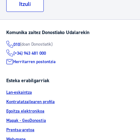
Itzuli
Komunika zaitez Donostiako Udalarekin
(doan Donostiatik)
010
(+34) 943 481 000
Herritarren postontzia
Esteka erabilgarriak
Lan-eskaintza
Kontratatzailearen profila
Egoitza elektronikoa
Mapak - GeoDonostia
Prentsa-aretoa
Web-mapa