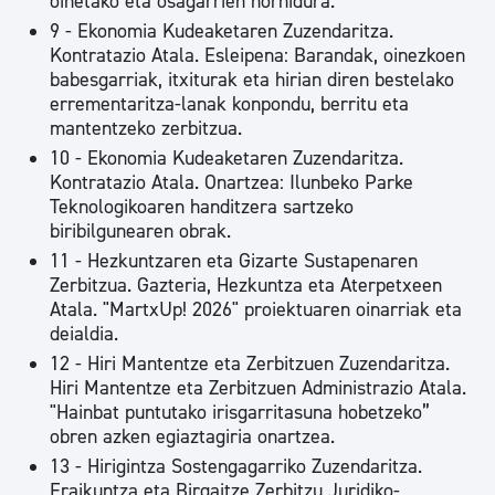
oinetako eta osagarrien hornidura.
9 - Ekonomia Kudeaketaren Zuzendaritza.
Kontratazio Atala. Esleipena: Barandak, oinezkoen
babesgarriak, itxiturak eta hirian diren bestelako
errementaritza-lanak konpondu, berritu eta
mantentzeko zerbitzua.
10 - Ekonomia Kudeaketaren Zuzendaritza.
Kontratazio Atala. Onartzea: Ilunbeko Parke
Teknologikoaren handitzera sartzeko
biribilgunearen obrak.
11 - Hezkuntzaren eta Gizarte Sustapenaren
Zerbitzua. Gazteria, Hezkuntza eta Aterpetxeen
Atala. "MartxUp! 2026" proiektuaren oinarriak eta
deialdia.
12 - Hiri Mantentze eta Zerbitzuen Zuzendaritza.
Hiri Mantentze eta Zerbitzuen Administrazio Atala.
"Hainbat puntutako irisgarritasuna hobetzeko”
obren azken egiaztagiria onartzea.
13 - Hirigintza Sostengagarriko Zuzendaritza.
Eraikuntza eta Birgaitze Zerbitzu Juridiko-