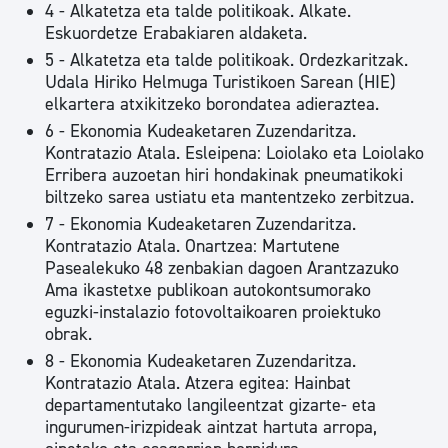
4 - Alkatetza eta talde politikoak. Alkate.
Eskuordetze Erabakiaren aldaketa.
5 - Alkatetza eta talde politikoak. Ordezkaritzak.
Udala Hiriko Helmuga Turistikoen Sarean (HIE)
elkartera atxikitzeko borondatea adieraztea.
6 - Ekonomia Kudeaketaren Zuzendaritza.
Kontratazio Atala. Esleipena: Loiolako eta Loiolako
Erribera auzoetan hiri hondakinak pneumatikoki
biltzeko sarea ustiatu eta mantentzeko zerbitzua.
7 - Ekonomia Kudeaketaren Zuzendaritza.
Kontratazio Atala. Onartzea: Martutene
Pasealekuko 48 zenbakian dagoen Arantzazuko
Ama ikastetxe publikoan autokontsumorako
eguzki-instalazio fotovoltaikoaren proiektuko
obrak.
8 - Ekonomia Kudeaketaren Zuzendaritza.
Kontratazio Atala. Atzera egitea: Hainbat
departamentutako langileentzat gizarte- eta
ingurumen-irizpideak aintzat hartuta arropa,