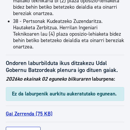
mailako teknikaria bi (2) plaza oposizio-lehiaketa
bidez behin betiko betetzeko deialdia eta oinarri
bereziak onartzea.
38 - Pertsonak Kudeatzeko Zuzendaritza.
Hautaketa Zerbitzua. Herrilan Ingeniari
Teknikoaren lau (4) plaza oposizio-lehiaketa bidez
behin betiko betetzeko deialdia eta oinarri bereziak
onartzea.
Ondoren laburbilduta ikus ditzakezu Udal
Gobernu Batzordeak plenura igo dituen gaiak.
2026ko ekainak 02 eguneko bilkuraren
laburpena:
Ez da laburpenik aurkitu aukeratutako egunean.
Gai Zerrenda (75 KB)