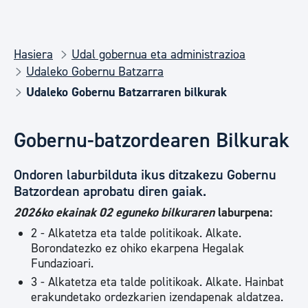
Hasiera
Udal gobernua eta administrazioa
Udaleko Gobernu Batzarra
Udaleko Gobernu Batzarraren bilkurak
Gobernu-batzordearen Bilkurak
Ondoren laburbilduta ikus ditzakezu Gobernu
Batzordean aprobatu diren gaiak.
2026ko ekainak 02 eguneko bilkuraren
laburpena:
2 - Alkatetza eta talde politikoak. Alkate.
Borondatezko ez ohiko ekarpena Hegalak
Fundazioari.
3 - Alkatetza eta talde politikoak. Alkate. Hainbat
erakundetako ordezkarien izendapenak aldatzea.