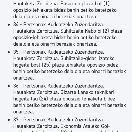
Hautaketa Zerbitzua. Basozain plaza bat (1)
oposizio-lehiaketa bidez behin betiko betetzeko
deialdia eta oinarri bereziak onartzea.
34 - Pertsonak Kudeatzeko Zuzendaritza.
Hautaketa Zerbitzua. Suhiltzaile Kabo bi (2) plaza
oposizio-lehiaketa bidez behin betiko betetzeko
deialdia eta oinarri bereziak onartzea.
35 - Pertsonak Kudeatzeko Zuzendaritza.
Hautaketa Zerbitzua. Suhiltzaile-gidari izateko
hogeita bost (25) plaza lehiaketa-oposizio bidez
behin betiko betetzeko deialdia eta oinarri bereziak
onartzea.
36 - Pertsonak Kudeatzeko Zuzendaritza.
Hautaketa Zerbitzua. Gizarte Laneko teknikari
hogeita lau (24) plaza oposizio-lehiaketa bidez
behin betiko betetzeko deialdia eta oinarri bereziak
onartzea.
37 - Pertsonak Kudeatzeko Zuzendaritza.
Hautaketa Zerbitzua. Ekonomia Ataleko Goi-