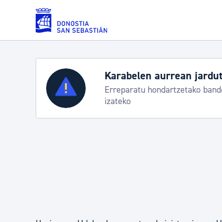
Eduki nagusira joan
Karabelen aurrean jardut
Zerbitzuak
Erreparatu hondartzetako bande
izateko
Errolda eta gai pertsonalak
Gizarte-zerbitzuak
Mugikortasuna