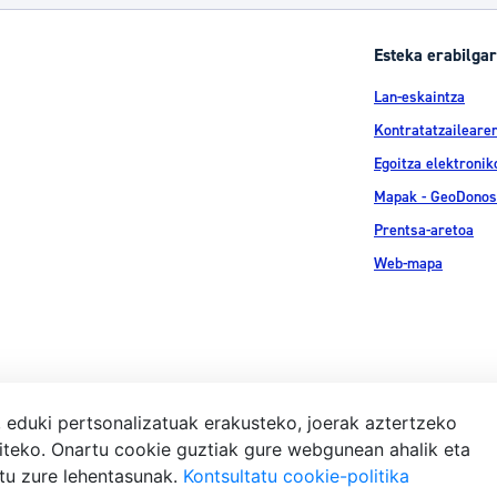
tea
Udal administrazioa
Esteka erabilgar
Iragarki ofizialen taula
Lan-eskaintza
Egutegi fiskala
Kontratatzailearen
enda
Gardentasun ataria
Egoitza elektronik
Mapak - GeoDonos
Prentsa-aretoa
Web-mapa
, eduki pertsonalizatuak erakusteko, joerak aztertzeko
iteko. Onartu cookie guztiak gure webgunean ahalik eta
Lege-ohar
atu zure lehentasunak.
Kontsultatu cookie-politika