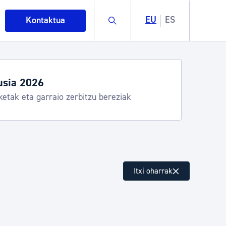
Buscar
EU
ES
Kontaktua
usia 2026
ketak eta garraio zerbitzu bereziak
intza
Itxi oharrak
ndakinak eta ingurumena