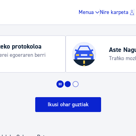
Menua
Nire karpeta
eko protokoloa
Aste Nag
rei egoeraren berri
Trafiko moz
Zergak eta isunak
Etxebizitza eta hirig
Ikusi ohar guztiak
Gune publikoa, ho