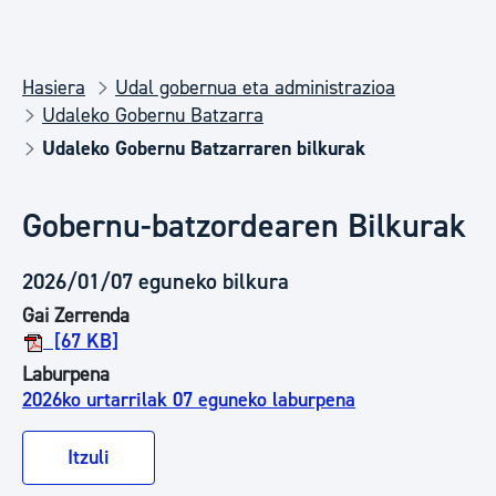
Hasiera
Udal gobernua eta administrazioa
Udaleko Gobernu Batzarra
Udaleko Gobernu Batzarraren bilkurak
Gobernu-batzordearen Bilkurak
2026/01/07 eguneko bilkura
Gai Zerrenda
[67 KB]
Laburpena
2026ko urtarrilak 07 eguneko laburpena
Itzuli