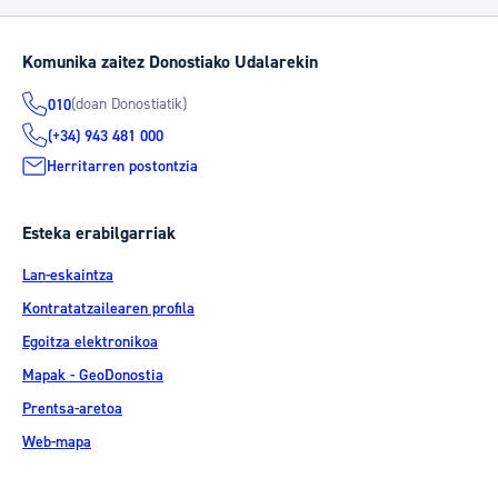
Komunika zaitez Donostiako Udalarekin
(doan Donostiatik)
010
(+34) 943 481 000
Herritarren postontzia
Esteka erabilgarriak
Lan-eskaintza
Kontratatzailearen profila
Egoitza elektronikoa
Mapak - GeoDonostia
Prentsa-aretoa
Web-mapa