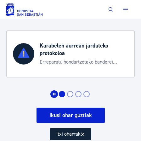
Eduki nagusira joan
Buscar
Karabelen aurrean jarduteko
protokoloa
Erreparatu hondartzetako banderei
egoeraren berri izateko
Ikusi ohar guztiak
Itxi oharrak