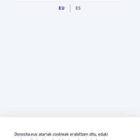
EU
ES
Donostia.eus atariak cookieak erabiltzen ditu, eduki