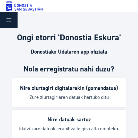
Eduki nagusira joan
Ongi etorri 'Donostia Eskura'
Donostiako Udalaren app ofiziala
Nola erregistratu nahi duzu?
Nire ziurtagiri digitalarekin (gomendatua)
Zure ziurtagiriaren datuak hartuko ditu
Nire datuak sartuz
Idatzi zure datuak, erabiltzaile gisa alta emateko.