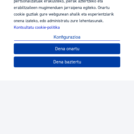
pertsonalizatuak erakusteko, joerak aztertzeko eta
erabiltzaileen mugimenduen jarraipena egiteko. Onartu
cookie guztiak gure webgunean ahalik eta esperientziarik
onena izateko, edo administratu zure lehentasunak.
Kontsultatu cookie-politika
Konfigurazioa
Dena onartu
Dena baztertu
© Donostiako Udala - Ayuntamiento de Donostia / San
Sebastián
Lizentzia