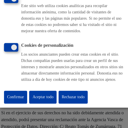
Las personas afectadas tienen derecho a obtener confirmación sobre
Este sitio web utiliza cookies analíticas para recopilar
si el Ayuntamiento de San Sebastián está tratando sus datos
información anónima, como la cantidad de visitantes de
personales. Además, tendrán derecho a solicitar:
donostia.eus y las páginas más populares. Si no permite el uso
de estas cookies no podremos saber si ha visitado el sitio ni
El acceso a sus datos personales.
mejorar nuestra oferta de contenidos.
La rectificación de los datos inexactos o incompletos.
La supresión de sus datos cuando, entre otros motivos, los datos
ya no sean necesarios para las finalidades para las cuales fueron
Cookies de personalización
recabados.
La limitación del tratamiento de sus datos, en cuyo caso, sólo
serán conservados por el Ayuntamiento para el ejercicio o la
Los socios anunciantes pueden crear estas cookies en el sitio.
defensa de reclamaciones.
Dichas compañías pueden usarlas para crear un perfil de sus
La oposición al tratamiento de sus datos, en cuyo caso, el
intereses y mostrarle anuncios personalizados en otros sitios sin
Ayuntamiento dejará de tratar los datos, salvo por motivos
legítimos imperiosos, o el ejercicio o la defensa de posibles
almacenar directamente información personal. Donostia.eus no
reclamaciones.
utiliza a día de hoy cookies de este tipo ni anuncios ajenos.
Los derechos podrán ejercitarse
vía on line
o presencial ante el
Ayuntamiento, como Responsable del tratamiento, o en su caso,
Confirmar
Aceptar todo
Rechazar todo
ante el Encargado del tratamiento.
Si en el ejercicio de sus derechos no ha sido debidamente atendida o
atendido, podrá presentar una reclamación ante la Agencia Vasca de
Protección de Datos. Dirección: C/ Beato Tomás de Zumárraga, 71