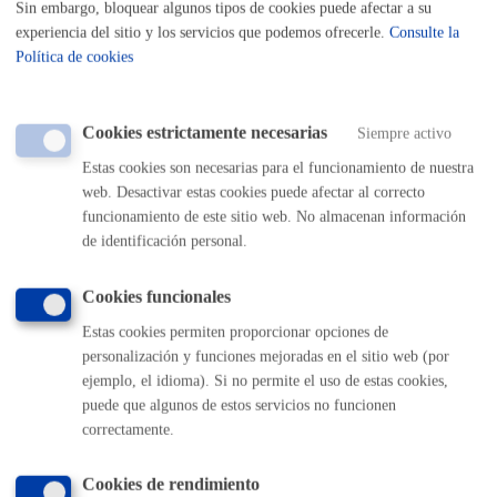
Sin embargo, bloquear algunos tipos de cookies puede afectar a su
municipal para la protección del vecindario frente a las actividades
experiencia del sitio y los servicios que podemos ofrecerle.
Consulte la
que produzcan incomodidades, alteren las normales condiciones de
Política de cookies
Salubridad e Higiene o impliquen Riesgos para las personas o
cosas. -Ordenanza Reguladora de las Instalaciones Radioeléctricas
pertenecientes a las redes de telecomunicaciones. -Ordenanza
Cookies estrictamente necesarias
Siempre activo
Reguladora de la actuación municipal frente a la contaminación
Estas cookies son necesarias para el funcionamiento de nuestra
acústica por ruidos y vibraciones. - Ordenanza Municipal para la
web. Desactivar estas cookies puede afectar al correcto
promoción de la accesibilidad a las viviendas situadas en las
funcionamiento de este sitio web. No almacenan información
edificaciones residenciales. - Ley 2/2006, de 30 de junio, de Suelo y
de identificación personal.
Urbanismo - Ley de 16 de diciembre de 1954 sobre Expropiación
Forzosa - Decreto de 26 de abril de 1957 por el que se aprueba el
Cookies funcionales
Reglamento de la Ley de Expropiación Forzosa
Estas cookies permiten proporcionar opciones de
Destinatarios
personalización y funciones mejoradas en el sitio web (por
ejemplo, el idioma). Si no permite el uso de estas cookies,
Las establecidas legalmente y que sean de aplicación en el ámbito
puede que algunos de estos servicios no funcionen
de este tratamiento.
correctamente.
Derechos
Cookies de rendimiento