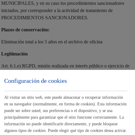
MUNICIPALES, y en su caso los procedimientos sancionadores
iniciados, por corresponder a la actividad de tratamiento de
PROCEDIMIENTOS SANCIONADORES.
Plazos de conservación:
Eliminación total a los 5 años en el archivo de oficina
Legitimación
Art. 6.1.e) RGPD, misión realizada en interés público o ejercicio de
poderes públicos: - Artículo 17.1.9 de la Ley 2/2016, de 7 de abril,
Configuración de cookies
de Instituciones Locales de Euskadi. -Artíclo 25.2.a) de la Ley
7/1985, de 2 de abril, de Bases del Régimen Local. -Real Decreto
Legislativo 7/2015, de 30 de octubre, por el que se aprueba el texto
Al visitar un sitio web, este puede almacenar o recuperar información
refundido de la Ley de Suelo y Rehabilitación Urbana. - Ley
en su navegador (normalmente, en forma de cookies). Esta información
21/2013, de 9 de diciembre, de Evaluación Ambiental. -Ordenanza
puede ser sobre usted, sus preferencias o el dispositivo, y se usa
Reguladora de la ubicación de establecimientos públicos y
principalmente para garantizar que el sitio funcione correctamente. La
actividades recreativas. -Ordenanzas Complementarias de
información no puede identificarle directamente, y puede bloquear
algunos tipos de cookies. Puede elegir qué tipo de cookies desea activar.
Edificación. -Ordenanza Municipal Reguladora de la actuación