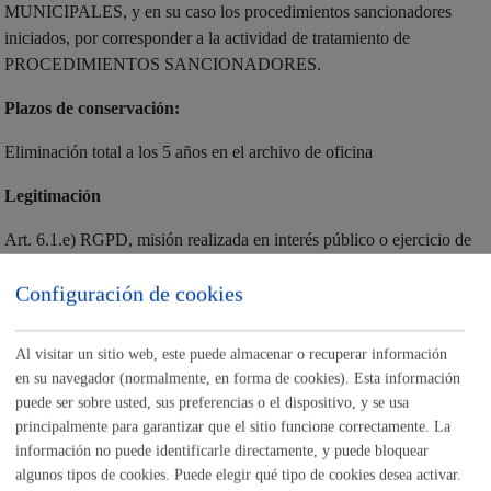
MUNICIPALES, y en su caso los procedimientos sancionadores
iniciados, por corresponder a la actividad de tratamiento de
PROCEDIMIENTOS SANCIONADORES.
Plazos de conservación:
Eliminación total a los 5 años en el archivo de oficina
Legitimación
Art. 6.1.e) RGPD, misión realizada en interés público o ejercicio de
poderes públicos: - Artículo 17.1.9 de la Ley 2/2016, de 7 de abril,
Configuración de cookies
de Instituciones Locales de Euskadi. -Artíclo 25.2.a) de la Ley
7/1985, de 2 de abril, de Bases del Régimen Local. -Real Decreto
Legislativo 7/2015, de 30 de octubre, por el que se aprueba el texto
Al visitar un sitio web, este puede almacenar o recuperar información
refundido de la Ley de Suelo y Rehabilitación Urbana. - Ley
en su navegador (normalmente, en forma de cookies). Esta información
21/2013, de 9 de diciembre, de Evaluación Ambiental. -Ordenanza
puede ser sobre usted, sus preferencias o el dispositivo, y se usa
Reguladora de la ubicación de establecimientos públicos y
principalmente para garantizar que el sitio funcione correctamente. La
actividades recreativas. -Ordenanzas Complementarias de
información no puede identificarle directamente, y puede bloquear
algunos tipos de cookies. Puede elegir qué tipo de cookies desea activar.
Edificación. -Ordenanza Municipal Reguladora de la actuación