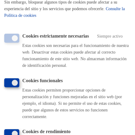
Sin embargo, bloquear algunos tipos de cookies puede afectar a su
municipal para la protección del vecindario frente a las actividades
experiencia del sitio y los servicios que podemos ofrecerle.
Consulte la
que produzcan incomodidades, alteren las normales condiciones de
Política de cookies
Salubridad e Higiene o impliquen Riesgos para las personas o
cosas. -Ordenanza Reguladora de las Instalaciones Radioeléctricas
pertenecientes a las redes de telecomunicaciones. -Ordenanza
Cookies estrictamente necesarias
Siempre activo
Reguladora de la actuación municipal frente a la contaminación
Estas cookies son necesarias para el funcionamiento de nuestra
acústica por ruidos y vibraciones. - Ordenanza Municipal para la
web. Desactivar estas cookies puede afectar al correcto
promoción de la accesibilidad a las viviendas situadas en las
funcionamiento de este sitio web. No almacenan información
edificaciones residenciales. - Ley 2/2006, de 30 de junio, de Suelo y
de identificación personal.
Urbanismo - Ley de 16 de diciembre de 1954 sobre Expropiación
Forzosa - Decreto de 26 de abril de 1957 por el que se aprueba el
Cookies funcionales
Reglamento de la Ley de Expropiación Forzosa
Estas cookies permiten proporcionar opciones de
Destinatarios
personalización y funciones mejoradas en el sitio web (por
ejemplo, el idioma). Si no permite el uso de estas cookies,
Las establecidas legalmente y que sean de aplicación en el ámbito
puede que algunos de estos servicios no funcionen
de este tratamiento.
correctamente.
Derechos
Cookies de rendimiento