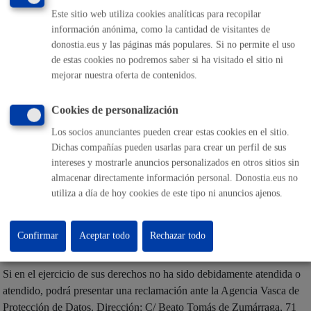
Las personas afectadas tienen derecho a obtener confirmación sobre
Este sitio web utiliza cookies analíticas para recopilar
si el Ayuntamiento de San Sebastián está tratando sus datos
información anónima, como la cantidad de visitantes de
personales. Además, tendrán derecho a solicitar:
donostia.eus y las páginas más populares. Si no permite el uso
de estas cookies no podremos saber si ha visitado el sitio ni
El acceso a sus datos personales.
mejorar nuestra oferta de contenidos.
La rectificación de los datos inexactos o incompletos.
La supresión de sus datos cuando, entre otros motivos, los datos
ya no sean necesarios para las finalidades para las cuales fueron
Cookies de personalización
recabados.
La limitación del tratamiento de sus datos, en cuyo caso, sólo
serán conservados por el Ayuntamiento para el ejercicio o la
Los socios anunciantes pueden crear estas cookies en el sitio.
defensa de reclamaciones.
Dichas compañías pueden usarlas para crear un perfil de sus
La oposición al tratamiento de sus datos, en cuyo caso, el
intereses y mostrarle anuncios personalizados en otros sitios sin
Ayuntamiento dejará de tratar los datos, salvo por motivos
legítimos imperiosos, o el ejercicio o la defensa de posibles
almacenar directamente información personal. Donostia.eus no
reclamaciones.
utiliza a día de hoy cookies de este tipo ni anuncios ajenos.
Los derechos podrán ejercitarse
vía on line
o presencial ante el
Ayuntamiento, como Responsable del tratamiento, o en su caso,
Confirmar
Aceptar todo
Rechazar todo
ante el Encargado del tratamiento.
Si en el ejercicio de sus derechos no ha sido debidamente atendida o
atendido, podrá presentar una reclamación ante la Agencia Vasca de
Protección de Datos. Dirección: C/ Beato Tomás de Zumárraga, 71