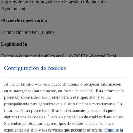
y quejas de los contribuyentes en la gestión tributaria del
Ayuntamiento.
Plazos de conservación:
Eliminación total en 10 años.
Legitimación
Ejercicio de potestad pública art.6.1.e) RGPD: -Normal Foral
14/1989, de 5 de Julio, de Gipuzkoa, del Impuesto sobre Vehículos
Configuración de cookies
de Tracción Mecánica. -Norma Foral 11/1989, de 5 de Julio,
reguladora de las Haciendas Locales de Gipuzkoa. -Norma Foral
12/1989, de 5 de julio, de Gipuzkoa, del Impuesto sobre Bienes
Al visitar un sitio web, este puede almacenar o recuperar información
en su navegador (normalmente, en forma de cookies). Esta información
Inmuebles. -Ordenanza del Impuesto de Bienes Inmuebles. -Norma
puede ser sobre usted, sus preferencias o el dispositivo, y se usa
Foral 16/1989, de 5 de julio, del Impuesto sobre el Incremento de
principalmente para garantizar que el sitio funcione correctamente. La
Valor de los Terrenos de Naturaleza Urbana. -Decreto Foral
información no puede identificarle directamente, y puede bloquear
38/2006, de 2 de agosto, por el que se aprueba el Reglamento de
algunos tipos de cookies. Puede elegir qué tipo de cookies desea activar.
Recaudación del Territorio Histórico de Gipuzkoa. Cumplimiento
Sin embargo, bloquear algunos tipos de cookies puede afectar a su
de obligación legal art.6.1.c) RGPD: - Real Decreto Legislativo
experiencia del sitio y los servicios que podemos ofrecerle.
Consulte la