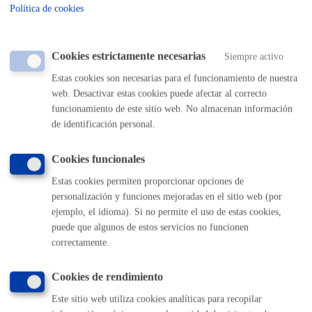
2/2004, de 5 de marzo por el que se aprueba el Texto Refundido de
Política de cookies
la Ley reguladora de las Haciendas Locales. - Norma Foral 2/2005,
de 8 de marzo, General Tributaria del Territorio Histórico de
Gipuzkoa - Decreto Foral 41/2006, de 26 de setiembre, por el que
Cookies estrictamente necesarias
Siempre activo
se aprueba el Reglamento de Desarrollo de la Norma Foral General
Estas cookies son necesarias para el funcionamiento de nuestra
Tributaria del Territorio Histórico de Gipuzkoa en materia de
web. Desactivar estas cookies puede afectar al correcto
Revisión en Vía Administrativa. - Ordenanza de Recaudación de los
funcionamiento de este sitio web. No almacenan información
Tributos y otros Ingresos de Derecho Público del Ayuntamiento De
de identificación personal.
Donostia-San Sebastián
Cookies funcionales
Destinatarios
Estas cookies permiten proporcionar opciones de
Las establecidas legalmente y que sean de aplicación en el ámbito
personalización y funciones mejoradas en el sitio web (por
de este tratamiento.
ejemplo, el idioma). Si no permite el uso de estas cookies,
puede que algunos de estos servicios no funcionen
Derechos
correctamente.
Las personas afectadas tienen derecho a obtener confirmación sobre
Cookies de rendimiento
si el Ayuntamiento de San Sebastián está tratando sus datos
personales. Además, tendrán derecho a solicitar:
Este sitio web utiliza cookies analíticas para recopilar