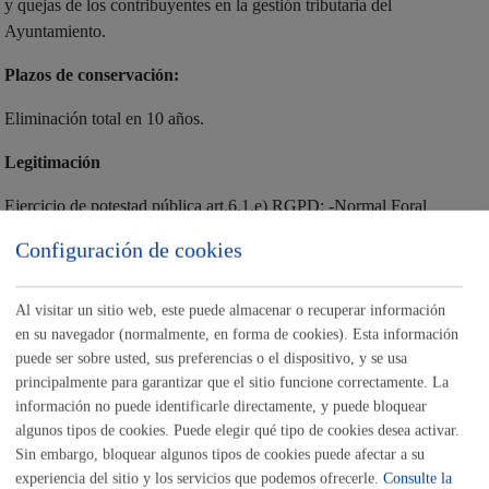
y quejas de los contribuyentes en la gestión tributaria del
Ayuntamiento.
Plazos de conservación:
Eliminación total en 10 años.
Legitimación
Ejercicio de potestad pública art.6.1.e) RGPD: -Normal Foral
14/1989, de 5 de Julio, de Gipuzkoa, del Impuesto sobre Vehículos
Configuración de cookies
de Tracción Mecánica. -Norma Foral 11/1989, de 5 de Julio,
reguladora de las Haciendas Locales de Gipuzkoa. -Norma Foral
12/1989, de 5 de julio, de Gipuzkoa, del Impuesto sobre Bienes
Al visitar un sitio web, este puede almacenar o recuperar información
en su navegador (normalmente, en forma de cookies). Esta información
Inmuebles. -Ordenanza del Impuesto de Bienes Inmuebles. -Norma
puede ser sobre usted, sus preferencias o el dispositivo, y se usa
Foral 16/1989, de 5 de julio, del Impuesto sobre el Incremento de
principalmente para garantizar que el sitio funcione correctamente. La
Valor de los Terrenos de Naturaleza Urbana. -Decreto Foral
información no puede identificarle directamente, y puede bloquear
38/2006, de 2 de agosto, por el que se aprueba el Reglamento de
algunos tipos de cookies. Puede elegir qué tipo de cookies desea activar.
Recaudación del Territorio Histórico de Gipuzkoa. Cumplimiento
Sin embargo, bloquear algunos tipos de cookies puede afectar a su
de obligación legal art.6.1.c) RGPD: - Real Decreto Legislativo
experiencia del sitio y los servicios que podemos ofrecerle.
Consulte la