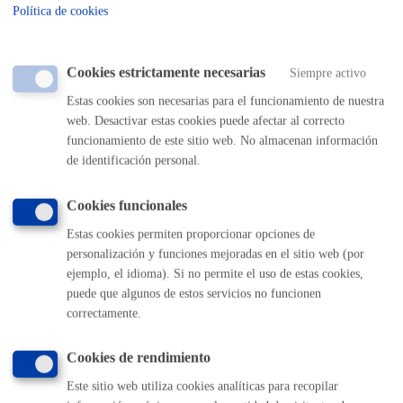
2/2004, de 5 de marzo por el que se aprueba el Texto Refundido de
Política de cookies
la Ley reguladora de las Haciendas Locales. - Norma Foral 2/2005,
de 8 de marzo, General Tributaria del Territorio Histórico de
Gipuzkoa - Decreto Foral 41/2006, de 26 de setiembre, por el que
Cookies estrictamente necesarias
Siempre activo
se aprueba el Reglamento de Desarrollo de la Norma Foral General
Estas cookies son necesarias para el funcionamiento de nuestra
Tributaria del Territorio Histórico de Gipuzkoa en materia de
web. Desactivar estas cookies puede afectar al correcto
Revisión en Vía Administrativa. - Ordenanza de Recaudación de los
funcionamiento de este sitio web. No almacenan información
Tributos y otros Ingresos de Derecho Público del Ayuntamiento De
de identificación personal.
Donostia-San Sebastián
Cookies funcionales
Destinatarios
Estas cookies permiten proporcionar opciones de
Las establecidas legalmente y que sean de aplicación en el ámbito
personalización y funciones mejoradas en el sitio web (por
de este tratamiento.
ejemplo, el idioma). Si no permite el uso de estas cookies,
puede que algunos de estos servicios no funcionen
Derechos
correctamente.
Las personas afectadas tienen derecho a obtener confirmación sobre
Cookies de rendimiento
si el Ayuntamiento de San Sebastián está tratando sus datos
personales. Además, tendrán derecho a solicitar:
Este sitio web utiliza cookies analíticas para recopilar